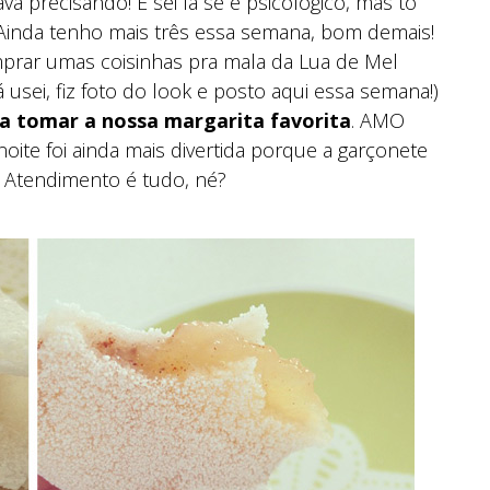
ava precisando! E sei lá se é psicológico, mas tô
Ainda tenho mais três essa semana, bom demais!
mprar umas coisinhas pra mala da Lua de Mel
 usei, fiz foto do look e posto aqui essa semana!)
 tomar a nossa margarita favorita
. AMO
oite foi ainda mais divertida porque a garçonete
 Atendimento é tudo, né?