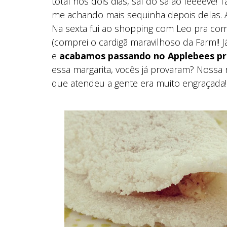
total nos dois dias, saí do salão leeeeve! T
me achando mais sequinha depois delas. 
Na sexta fui ao shopping com Leo pra co
(comprei o cardigã maravilhoso da Farm!! Já
e
acabamos passando no Applebees pra
essa margarita, vocês já provaram? Nossa n
que atendeu a gente era muito engraçada!