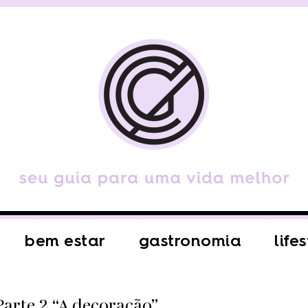
bem estar
gastronomia
life
arte 2 “A decoração”