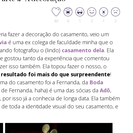
40
6
1
2
1
2
a fazer a decoração do casamento, veio um
via
é uma ex colega de faculdade minha que o
ndo fotografou o (lindo)
casamento dela
. Ela
e gostou tanto da experiência que comentou
er isso também. Ela topou fazer o nosso, o
 resultado foi mais do que surpreendente
!
ima do casamento foi a Fernanda, da
Boda
o de Fernanda, haha) é uma das sócias da
Adô
,
por isso já a conhecia de longa data. Ela também
 de toda a identidade visual do seu casamento, e