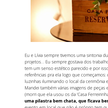
Eu e Lívia sempre tivemos uma sintonia d
projetos… Eu sempre gostava dos trabalho
tem um senso estético parecido e por isso
referências pra ela logo que começamos: q
luzinhas iluminando o local da cerimônia e
Mandei também várias imagens de peças em
(morri que ela usou os da ‘Casa Ferreirinha
uma pilastra bem chata, que ficava b
evento em local que não é próprio tem qu