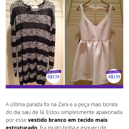
A última parada foi na Zara e a peça mais bonita
do dia saiu de lá. Estou simplesmente apaixonada
por esse
vestido branco em tecido mais
estruturado
. Fui muito boba e esqueci de