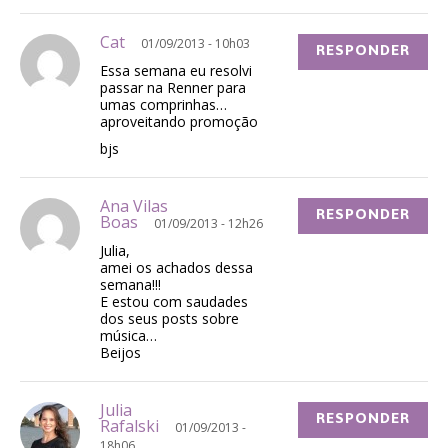
Cat
01/09/2013 - 10h03
RESPONDER
Essa semana eu resolvi
passar na Renner para
umas comprinhas…
aproveitando promoção
bjs
Ana Vilas
RESPONDER
Boas
01/09/2013 - 12h26
Julia,
amei os achados dessa
semana!!!
E estou com saudades
dos seus posts sobre
música…
Beijos
Julia
RESPONDER
Rafalski
01/09/2013 -
18h06