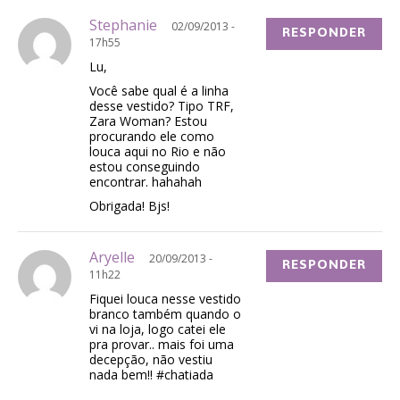
Stephanie
02/09/2013 -
RESPONDER
17h55
Lu,
Você sabe qual é a linha
desse vestido? Tipo TRF,
Zara Woman? Estou
procurando ele como
louca aqui no Rio e não
estou conseguindo
encontrar. hahahah
Obrigada! Bjs!
Aryelle
20/09/2013 -
RESPONDER
11h22
Fiquei louca nesse vestido
branco também quando o
vi na loja, logo catei ele
pra provar.. mais foi uma
decepção, não vestiu
nada bem!! #chatiada