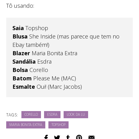
Tô usando:
Saia
Topshop
Blusa
She Inside (mas parece que tem no
Ebay também!)
Blazer
Maria Bonita Extra
Sandália
Esdra
Bolsa
Corello
Batom
Please Me (MAC)
Esmalte
Oui! (Marc Jacobs)
TAGS:
CORELLO
ESDRA
LOOK DA LU
MARIA BONITA EXTRA
TOPSHOP