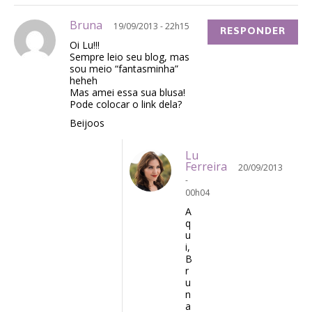
Bruna
19/09/2013 - 22h15
RESPONDER
Oi Lu!!!
Sempre leio seu blog, mas
sou meio “fantasminha”
heheh
Mas amei essa sua blusa!
Pode colocar o link dela?
Beijoos
Lu
Ferreira
20/09/2013
-
00h04
A
q
u
i,
B
r
u
n
a