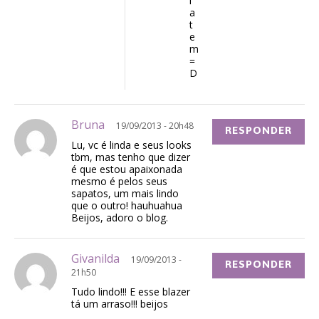
l
a
t
e
m
=
D
Bruna
19/09/2013 - 20h48
RESPONDER
Lu, vc é linda e seus looks
tbm, mas tenho que dizer
é que estou apaixonada
mesmo é pelos seus
sapatos, um mais lindo
que o outro! hauhuahua
Beijos, adoro o blog.
Givanilda
19/09/2013 -
RESPONDER
21h50
Tudo lindo!!! E esse blazer
tá um arraso!!! beijos