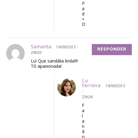
P
a
d
=
D
Samanta
19/09/2013 -
RESPONDER
20h03
Lu! Que sandália linda!!!!
Tô apaixonada!
Lu
Ferreira
19/09/2013
-
23h36
F
a
l
a
n
ã
o