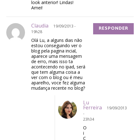
look anterior! Lindas!
Amei!
Claudia
19/09/2013 -
RESPONDER
19h28
Olá Lu, a alguns dias não
estou conseguindo ver o
blog pela pagina incial,
aparece uma mensagem
de erro, mais isso ta
acontecendo no ipad, será
que tem alguma coisa a
ver com o blog ou é meu
aparelho, voce fez alguma
mudança recente no blog?
Lu
Ferreira
19/09/2013
-
23h34
O
i
C