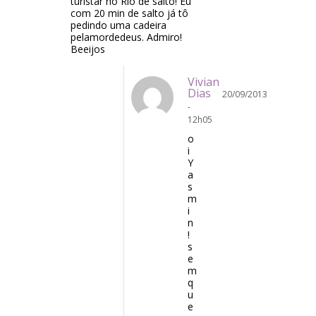
turistar no Rio de salto! Eu
com 20 min de salto já tô
pedindo uma cadeira
pelamordedeus. Admiro!
Beeijos
Vivian
Dias
20/09/2013
-
12h05
o
i
Y
a
s
m
i
n
!
s
e
m
q
u
e