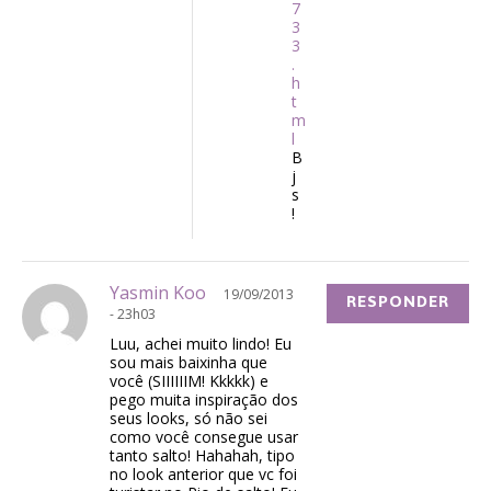
7
3
3
.
h
t
m
l
B
j
s
!
Yasmin Koo
19/09/2013
RESPONDER
- 23h03
Luu, achei muito lindo! Eu
sou mais baixinha que
você (SIIIIIIM! Kkkkk) e
pego muita inspiração dos
seus looks, só não sei
como você consegue usar
tanto salto! Hahahah, tipo
no look anterior que vc foi