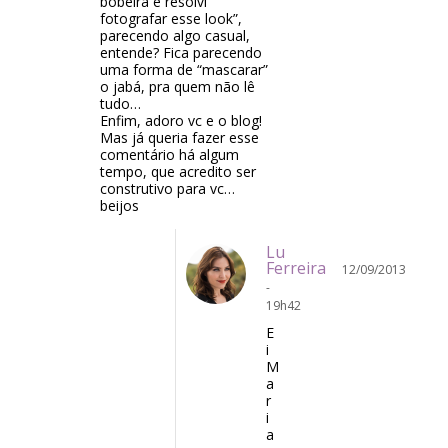
bobeira e resolvi
fotografar esse look”,
parecendo algo casual,
entende? Fica parecendo
uma forma de “mascarar”
o jabá, pra quem não lê
tudo…
Enfim, adoro vc e o blog!
Mas já queria fazer esse
comentário há algum
tempo, que acredito ser
construtivo para vc…
beijos
Lu
Ferreira
12/09/2013
-
19h42
E
i
M
a
r
i
a