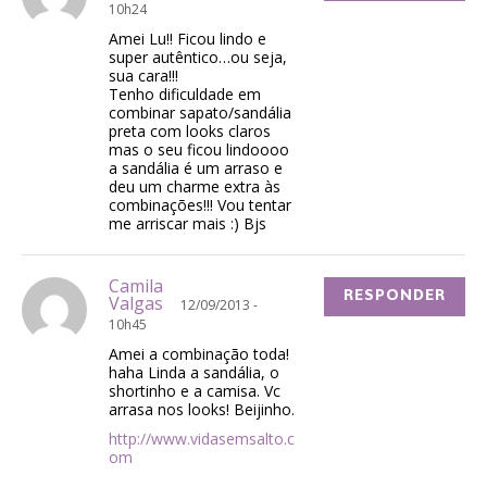
10h24
Amei Lu!! Ficou lindo e
super autêntico…ou seja,
sua cara!!!
Tenho dificuldade em
combinar sapato/sandália
preta com looks claros
mas o seu ficou lindoooo
a sandália é um arraso e
deu um charme extra às
combinações!!! Vou tentar
me arriscar mais :) Bjs
Camila
RESPONDER
Valgas
12/09/2013 -
10h45
Amei a combinação toda!
haha Linda a sandália, o
shortinho e a camisa. Vc
arrasa nos looks! Beijinho.
http://www.vidasemsalto.c
om