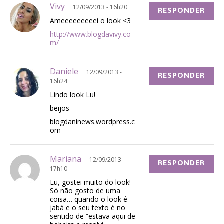
Vivy
12/09/2013 - 16h20
RESPONDER
Ameeeeeeeeei o look <3
http://www.blogdavivy.co
m/
Daniele
12/09/2013 -
RESPONDER
16h24
Lindo look Lu!
beijos
blogdaninews.wordpress.c
om
Mariana
12/09/2013 -
RESPONDER
17h10
Lu, gostei muito do look!
Só não gosto de uma
coisa… quando o look é
jabá e o seu texto é no
sentido de “estava aqui de