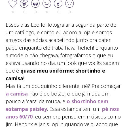
0
0
0
0
0
0
Esses dias Leo foi fotografar a segunda parte de
um catálogo, e como eu adoro a loja e somos
amigos das sócias acabei indo junto pra bater
papo enquanto ele trabalhava, heheh! Enquanto
a modelo não chegava, fotografamos o que eu
estava usando no dia, um look que vocês sabem
que é
quase meu uniforme: shortinho e
camisa
!
Mas tá um pouquinho diferente, né? Pra começar
a camisa
não é de botão, o que já muda um
pouco a ‘cara’ da roupa, e
o shortinho tem
estampa paisley
. Essa estampa tem um
pé nos
anos 60/70
, eu sempre penso em músicos como
Jimi Hendrix e Janis Joplin quando vejo, acho que