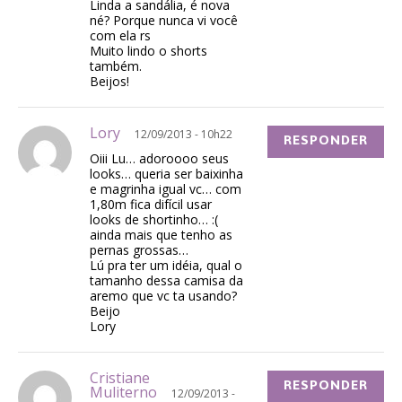
Linda a sandália, é nova
né? Porque nunca vi você
com ela rs
Muito lindo o shorts
também.
Beijos!
Lory
12/09/2013 - 10h22
RESPONDER
Oiii Lu… adoroooo seus
looks… queria ser baixinha
e magrinha igual vc… com
1,80m fica difícil usar
looks de shortinho… :(
ainda mais que tenho as
pernas grossas…
Lú pra ter um idéia, qual o
tamanho dessa camisa da
aremo que vc ta usando?
Beijo
Lory
Cristiane
RESPONDER
Muliterno
12/09/2013 -