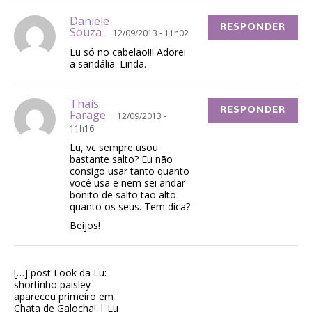
Daniele
RESPONDER
Souza
12/09/2013 - 11h02
Lu só no cabelão!!! Adorei
a sandália. Linda.
Thais
RESPONDER
Farage
12/09/2013 -
11h16
Lu, vc sempre usou
bastante salto? Eu não
consigo usar tanto quanto
você usa e nem sei andar
bonito de salto tão alto
quanto os seus. Tem dica?
Beijos!
[…] post Look da Lu:
shortinho paisley
apareceu primeiro em
Chata de Galocha! | Lu