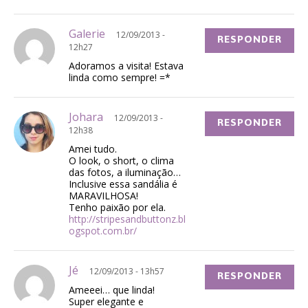
Galerie
12/09/2013 -
RESPONDER
12h27
Adoramos a visita! Estava
linda como sempre! =*
Johara
12/09/2013 -
RESPONDER
12h38
Amei tudo.
O look, o short, o clima
das fotos, a iluminação…
Inclusive essa sandália é
MARAVILHOSA!
Tenho paixão por ela.
http://stripesandbuttonz.bl
ogspot.com.br/
Jé
12/09/2013 - 13h57
RESPONDER
Ameeei… que linda!
Super elegante e