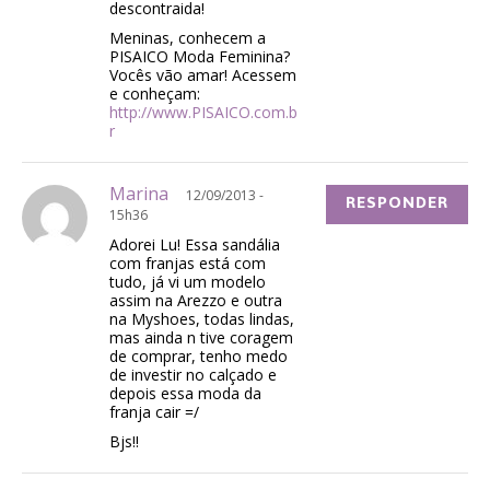
descontraida!
Meninas, conhecem a
PISAICO Moda Feminina?
Vocês vão amar! Acessem
e conheçam:
http://www.PISAICO.com.b
r
Marina
12/09/2013 -
RESPONDER
15h36
Adorei Lu! Essa sandália
com franjas está com
tudo, já vi um modelo
assim na Arezzo e outra
na Myshoes, todas lindas,
mas ainda n tive coragem
de comprar, tenho medo
de investir no calçado e
depois essa moda da
franja cair =/
Bjs!!