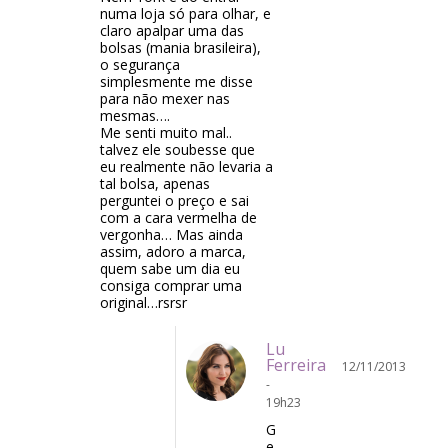
numa loja só para olhar, e
claro apalpar uma das
bolsas (mania brasileira),
o segurança
simplesmente me disse
para não mexer nas
mesmas….
Me senti muito mal..
talvez ele soubesse que
eu realmente não levaria a
tal bolsa, apenas
perguntei o preço e sai
com a cara vermelha de
vergonha… Mas ainda
assim, adoro a marca,
quem sabe um dia eu
consiga comprar uma
original…rsrsr
Lu
Ferreira
12/11/2013
-
19h23
G
e