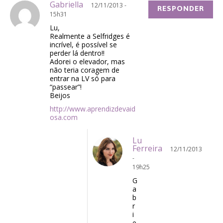
Gabriella
12/11/2013 -
RESPONDER
15h31
Lu,
Realmente a Selfridges é
incrível, é possível se
perder lá dentro!!
Adorei o elevador, mas
não teria coragem de
entrar na LV só para
“passear”!
Beijos
http://www.aprendizdevaid
osa.com
Lu
Ferreira
12/11/2013
-
19h25
G
a
b
r
i
e