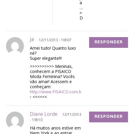
a
…
=
D
Jé
12/11/2013 - 16h07
RESPONDER
Amei tudo! Quanto luxo
né?
Super elegante!!!
>>>>>>>>>> Meninas,
conhecem a PISAICO
Moda Feminina? Vocês
vão amar! Acessem e
conheçam:
http://www.PISAICO.com.b
r
<<<<<<
Diane Lorde
12/11/2013
RESPONDER
- 19h10
Há muitos anos estive em
Nem York e ao entrar