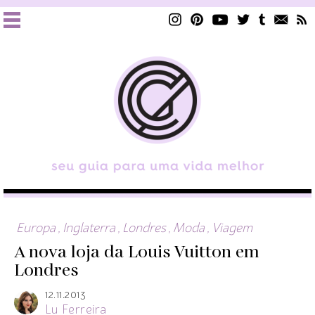
Europa
,
Inglaterra
,
Londres
,
Moda
,
Viagem
A nova loja da Louis Vuitton em
Londres
12.11.2013
Lu Ferreira