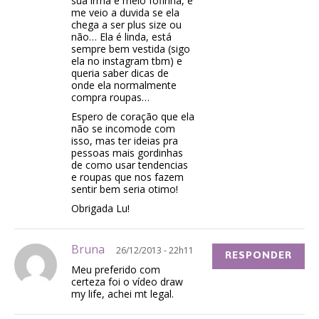
sua irmã é meio fofinha, e
me veio a duvida se ela
chega a ser plus size ou
não… Ela é linda, está
sempre bem vestida (sigo
ela no instagram tbm) e
queria saber dicas de
onde ela normalmente
compra roupas…
Espero de coração que ela
não se incomode com
isso, mas ter ideias pra
pessoas mais gordinhas
de como usar tendencias
e roupas que nos fazem
sentir bem seria otimo!
Obrigada Lu!
Bruna
26/12/2013 - 22h11
RESPONDER
Meu preferido com
certeza foi o vídeo draw
my life, achei mt legal.