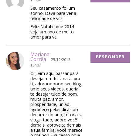
Seu casamento foi um
sonho. Dava para ver a
felicidade de vcs.
Feliz Natal e que 2014
seja um ano de muito
amor para vc.
Mariana
RESPONDER
Corrêa
25/12/2013 -
13h07
Oii, vim aqui passar para
desejar um feliz natal pra
ti, adorooooooo seu blog,
amo seus vídeos, queria
te desejar tudo de bom,
muita paz, amor,
prosperidade, união,
agradeço pelas dicas ao
decorrer do ano, tutoriais,
vlogs, tudo, adoro você
demais, aproveita demais
a tua família, você merece
o melhor! E sucesso hoje