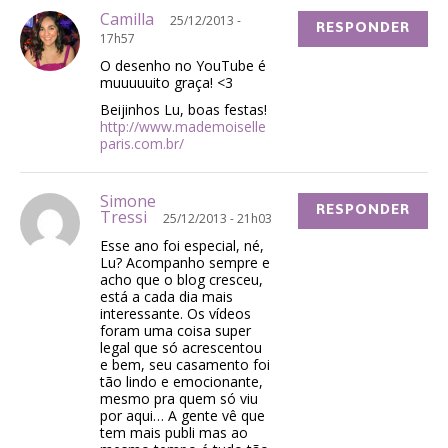
Camilla
25/12/2013 -
RESPONDER
17h57
O desenho no YouTube é
muuuuuito graça! <3
Beijinhos Lu, boas festas!
http://www.mademoiselle
paris.com.br/
Simone
RESPONDER
Tressi
25/12/2013 - 21h03
Esse ano foi especial, né,
Lu? Acompanho sempre e
acho que o blog cresceu,
está a cada dia mais
interessante. Os vídeos
foram uma coisa super
legal que só acrescentou
e bem, seu casamento foi
tão lindo e emocionante,
mesmo pra quem só viu
por aqui… A gente vê que
tem mais publi mas ao