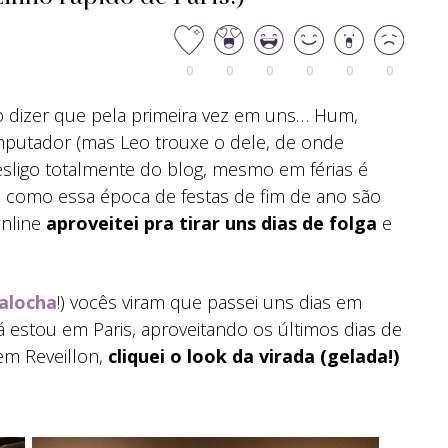
0
0
0
0
0
0
so dizer que pela primeira vez em uns… Hum,
mputador (mas Leo trouxe o dele, de onde
sligo totalmente do blog, mesmo em férias é
as como essa época de festas de fim de ano são
online
aproveitei pra tirar uns dias de folga
e
alocha
!) vocês viram que passei uns dias em
já estou em Paris, aproveitando os últimos dias de
 em Reveillon,
cliquei o look da virada (gelada!)