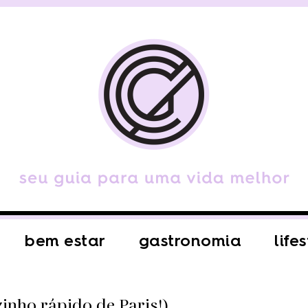
bem estar
gastronomia
life
inho rápido de Paris!)