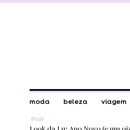
moda
beleza
viagem
Moda
Look da Lu: Ano Novo (e um oiz