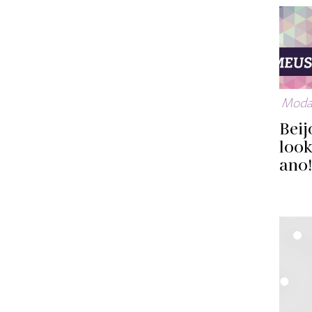
Mod
Beij
look
ano!