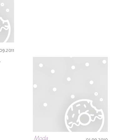
.09.2011
s
Moda