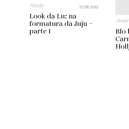
Moda
17.08.2012
Look da Lu: na
Améri
formatura da Juju –
parte 1
Blo 
Car
Hol