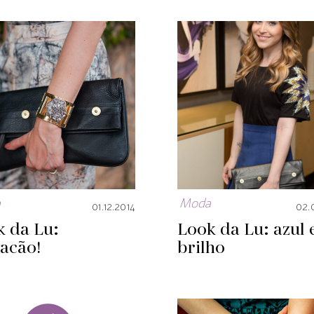
a
Moda
01.12.2014
02.
k da Lu:
Look da Lu: azul 
acão!
brilho