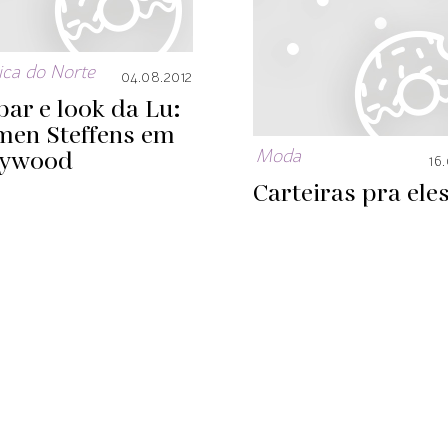
ca do Norte
04.08.2012
bar e look da Lu:
men Steffens em
lywood
Moda
16
Carteiras pra ele