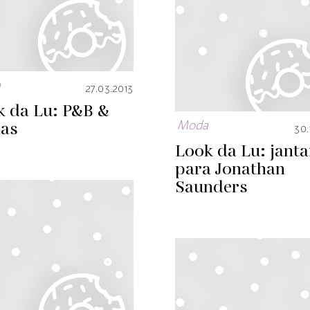
a
27.03.2013
k da Lu: P&B &
has
Moda
30.
Look da Lu: janta
para Jonathan
Saunders