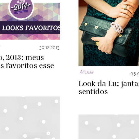
a
30.12.2013
o, 2013: meus
s favoritos esse
Moda
03.
Look da Lu: janta
sentidos