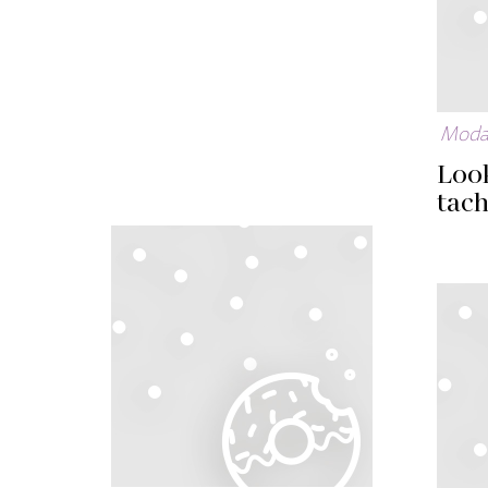
Mod
Loo
tac