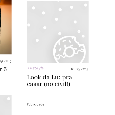
09.2013
r 5
Lifestyle
10.05.2013
Look da Lu: pra
casar (no civil!)
Publicidade