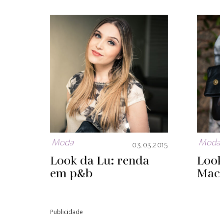
Moda
Mod
03.03.2015
Look da Lu: renda
Loo
em p&b
Mac
Publicidade