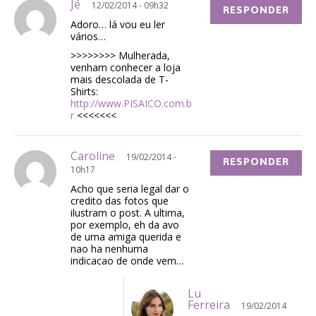
Jé
12/02/2014 - 09h32
RESPONDER
Adoro… lá vou eu ler
vários…
>>>>>>>> Mulherada,
venham conhecer a loja
mais descolada de T-
Shirts:
http://www.PISAICO.com.b
r
<<<<<<<
Caroline
19/02/2014 -
RESPONDER
10h17
Acho que seria legal dar o
credito das fotos que
ilustram o post. A ultima,
por exemplo, eh da avo
de uma amiga querida e
nao ha nenhuma
indicacao de onde vem…
Lu
Ferreira
19/02/2014