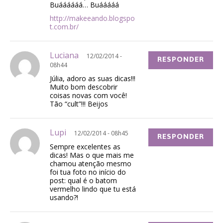
Buáááááá… Buááááá
http://makeeando.blogspo
t.com.br/
Luciana
12/02/2014 -
RESPONDER
08h44
Júlia, adoro as suas dicas!!!
Muito bom descobrir
coisas novas com você!
Tão “cult”!!! Beijos
Lupi
12/02/2014 - 08h45
RESPONDER
Sempre excelentes as
dicas! Mas o que mais me
chamou atenção mesmo
foi tua foto no início do
post: qual é o batom
vermelho lindo que tu está
usando?!