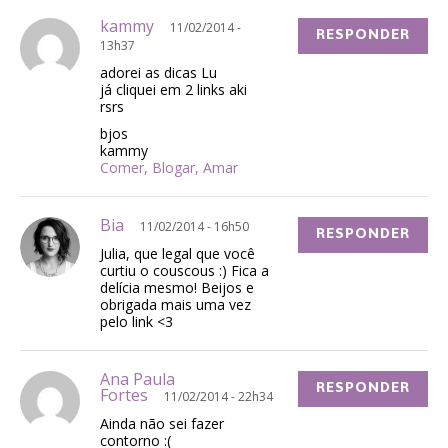
kammy
11/02/2014 -
RESPONDER
13h37
adorei as dicas Lu
já cliquei em 2 links aki
rsrs
bjos
kammy
Comer, Blogar, Amar
Bia
11/02/2014 - 16h50
RESPONDER
Julia, que legal que você
curtiu o couscous :) Fica a
delícia mesmo! Beijos e
obrigada mais uma vez
pelo link <3
Ana Paula
RESPONDER
Fortes
11/02/2014 - 22h34
Ainda não sei fazer
contorno :(