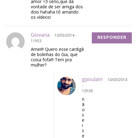
amor <3 sério,que dá
vontade de ser amiga dos
dois hahaha tô amando
os vídeos!
Giovana
10/03/2014 -
RESPONDER
11h53
Amei!!! Quero esse cardigã
de bolinhas do Gui, que
coisa fofa!!! Tem pra
mulher?
gpoulain
10/03/2014
-
12h38
n
ã
o
s
e
i
s
e