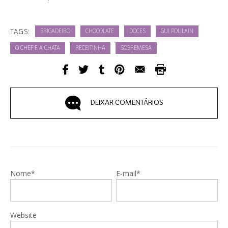
TAGS:
BRIGADEIRO
CHOCOLATE
DOCES
GUI POULAIN
O CHEF E A CHATA
RECEITINHA
SOBREMESA
DEIXAR COMENTÁRIOS
Nome*
E-mail*
Website