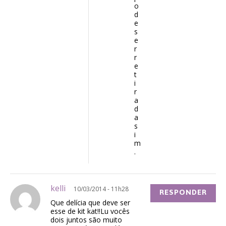
o
d
e
s
e
r
r
e
t
i
r
a
d
a
s
i
m
.
kelli
10/03/2014 - 11h28
RESPONDER
Que delícia que deve ser
esse de kit kat!!Lu vocês
dois juntos são muito