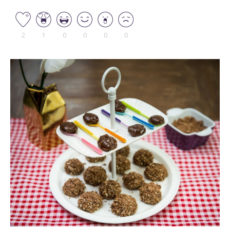
2
1
0
0
0
0