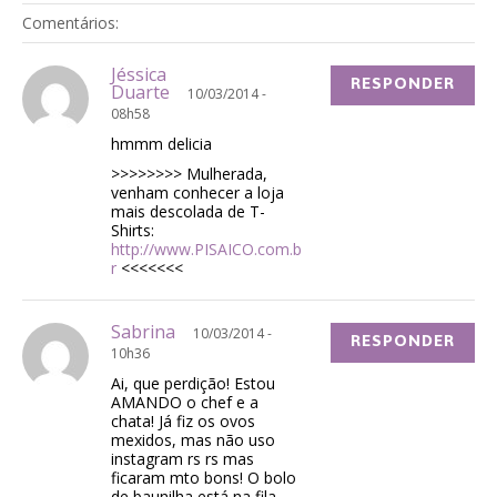
Comentários:
Jéssica
RESPONDER
Duarte
10/03/2014 -
08h58
hmmm delicia
>>>>>>>> Mulherada,
venham conhecer a loja
mais descolada de T-
Shirts:
http://www.PISAICO.com.b
r
<<<<<<<
Sabrina
10/03/2014 -
RESPONDER
10h36
Ai, que perdição! Estou
AMANDO o chef e a
chata! Já fiz os ovos
mexidos, mas não uso
instagram rs rs mas
ficaram mto bons! O bolo
de baunilha está na fila,