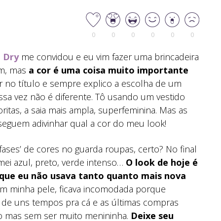
0
0
0
0
0
0
e Dry
me convidou e eu vim fazer uma brincadeira
am, mas
a cor é uma coisa muito importante
r no título e sempre explico a escolha de um
sa vez não é diferente. Tô usando um vestido
tas, a saia mais ampla, superfeminina. Mas as
seguem adivinhar qual a cor do meu look!
ases’ de cores no guarda roupas, certo? No final
mei azul, preto, verde intenso…
O look de hoje é
 que eu não usava tanto quanto mais nova
m minha pele, ficava incomodada porque
de uns tempos pra cá e as últimas compras
no mas sem ser muito menininha.
Deixe seu