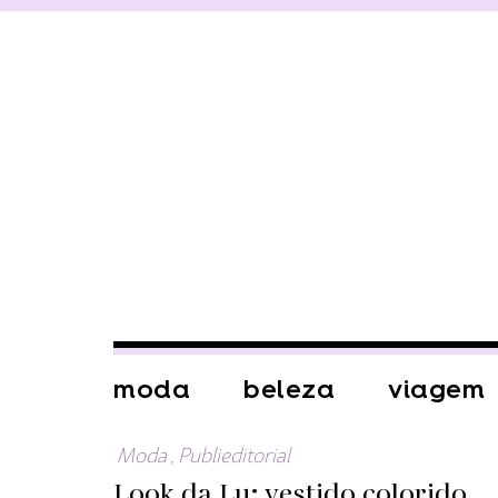
moda
beleza
viagem
Moda
,
Publieditorial
Look da Lu: vestido colorido