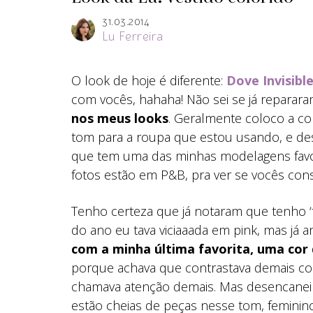
31.03.2014
Lu Ferreira
O look de hoje é diferente:
Dove Invisibl
com vocês, hahaha! Não sei se já reparar
nos meus looks
. Geralmente coloco a co
tom para a roupa que estou usando, e des
que tem uma das minhas modelagens favori
fotos estão em P&B, pra ver se vocês con
Tenho certeza que já notaram que tenho ‘f
do ano eu tava viciaaada em pink, mas já a
com a minha última favorita, uma cor
porque achava que contrastava demais co
chamava atenção demais. Mas desencanei 
estão cheias de peças nesse tom, femini