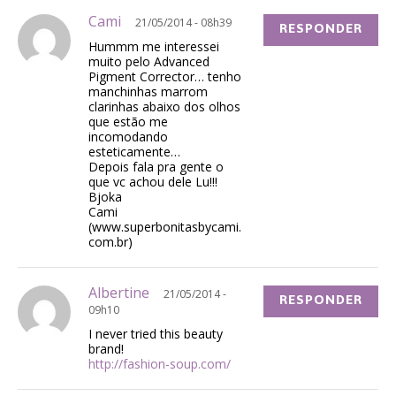
Cami
21/05/2014 - 08h39
RESPONDER
Hummm me interessei
muito pelo Advanced
Pigment Corrector… tenho
manchinhas marrom
clarinhas abaixo dos olhos
que estão me
incomodando
esteticamente…
Depois fala pra gente o
que vc achou dele Lu!!!
Bjoka
Cami
(www.superbonitasbycami.
com.br)
Albertine
21/05/2014 -
RESPONDER
09h10
I never tried this beauty
brand!
http://fashion-soup.com/