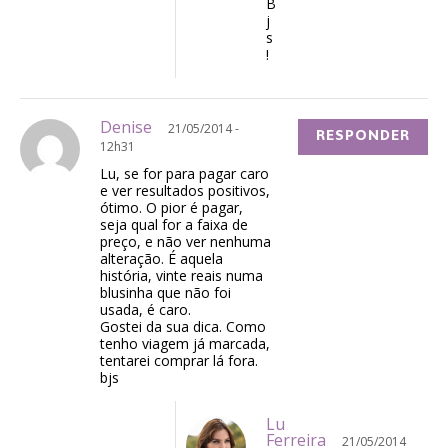
B
j
s
!
Denise
21/05/2014 -
RESPONDER
12h31
Lu, se for para pagar caro
e ver resultados positivos,
ótimo. O pior é pagar,
seja qual for a faixa de
preço, e não ver nenhuma
alteração. É aquela
história, vinte reais numa
blusinha que não foi
usada, é caro.
Gostei da sua dica. Como
tenho viagem já marcada,
tentarei comprar lá fora.
bjs
Lu
Ferreira
21/05/2014