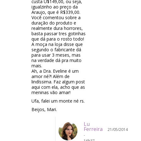
custa U$149,00, ou seja,
igualzinho ao preço da
Araujo, que é R$339,00.
Você comentou sobre a
duração do produto e
realmente dura horrores,
basta passar tres gotinhas
que dá para o rosto todo!
A moça na loja disse que
segundo o fabricante dá
para usar 3 meses, mas
na verdade dá pra muito
mais.
Ah, a Dra. Eveline é um
amor né?! Além de
lindíssima. Faz algum post
aqui com ela, acho que as
meninas vão amar!
Ufa, falei um monte né rs.
Beijos, Mari.
Lu
Ferreira
21/05/2014
-
16h37