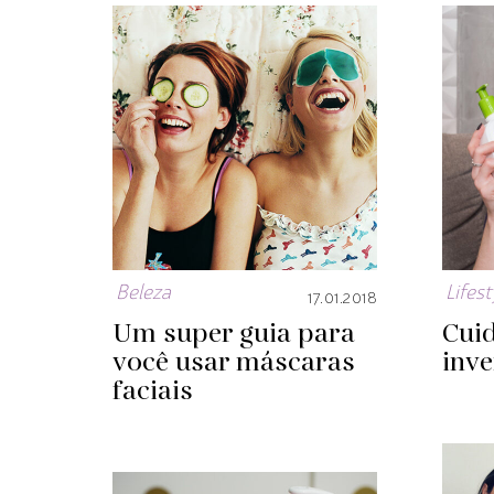
Beleza
Lifest
17.01.2018
Um super guia para
Cui
você usar máscaras
inv
faciais