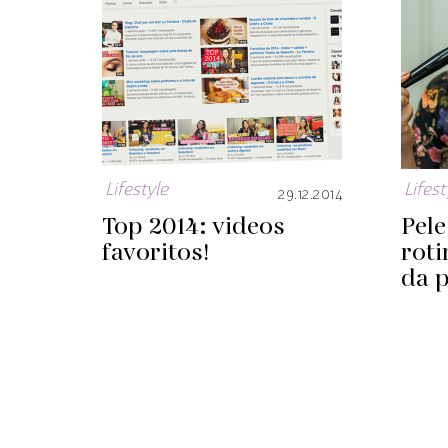
Lifestyle
Lifest
29.12.2014
Top 2014: videos
Pele
favoritos!
rot
da p