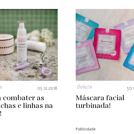
a
Beleza
05.12.2018
30.
a combater as
Máscara facial
chas e linhas na
turbinada!
!
Publicidade