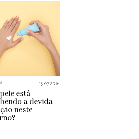
a
13.07.2018
pele está
ebendo a devida
ção neste
erno?