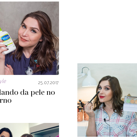
yle
25.07.2017
dando da pele no
erno