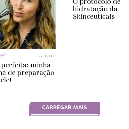
O protocolo de
hidratação da
Skinceuticals
yle
27.11.2014
 perfeita: minha
ina de preparação
ele!
CARREGAR MAIS