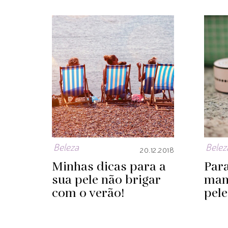
Beleza
Belez
20.12.2018
Minhas dicas para a
Par
sua pele não brigar
man
com o verão!
pele