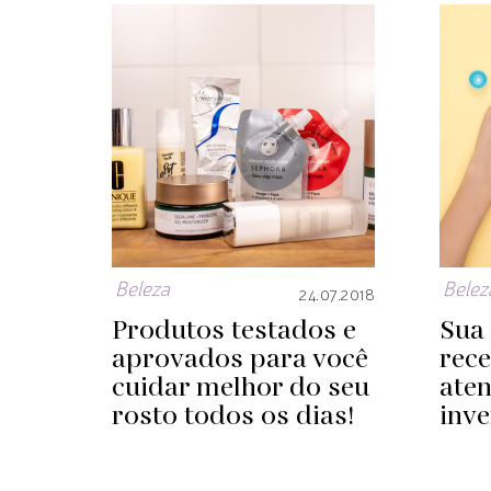
Beleza
Belez
24.07.2018
Produtos testados e
Sua 
aprovados para você
rec
cuidar melhor do seu
aten
rosto todos os dias!
inv