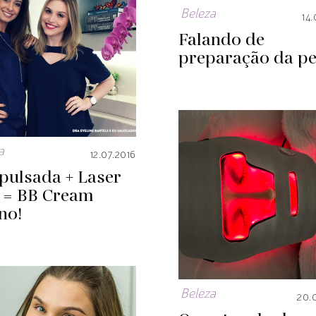
Beleza
14.
Falando de
preparação da pe
a
12.07.2016
pulsada + Laser
 = BB Cream
no!
Beleza
20.