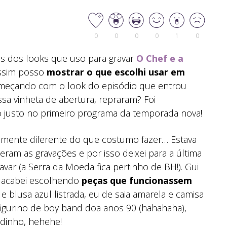
0
0
0
0
1
0
s dos looks que uso para gravar
O Chef e a
assim posso
mostrar o que escolhi usar em
meçando com o look do episódio que entrou
ssa vinheta de abertura, repraram? Foi
o justo no primeiro programa da temporada nova!
lmente diferente do que costumo fazer… Estava
ram as gravações e por isso deixei para a última
ravar (a Serra da Moeda fica pertinho de BH!). Gui
e acabei escolhendo
peças que funcionassem
 e blusa azul listrada, eu de saia amarela e camisa
 figurino de boy band doa anos 90 (hahahaha),
dinho, hehehe!