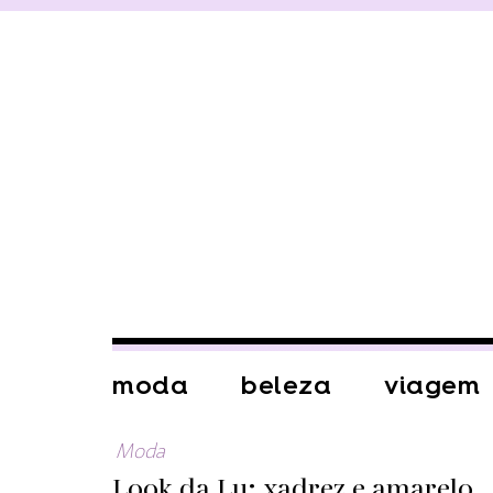
moda
beleza
viagem
Moda
Look da Lu: xadrez e amarelo