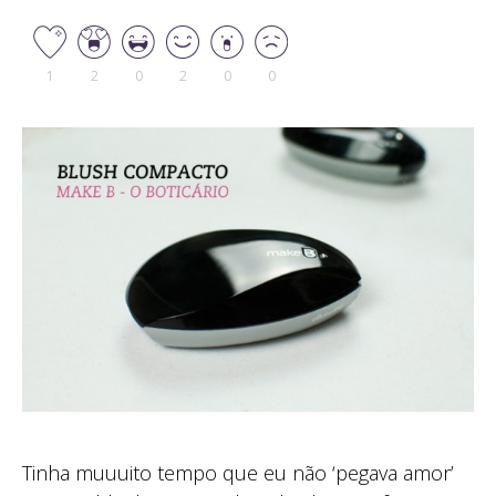
1
2
0
2
0
0
Tinha muuuito tempo que eu não ‘pegava amor’