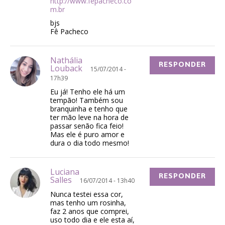
http://www.fepacheco.co
m.br
bjs
Fê Pacheco
Nathália
RESPONDER
Louback
15/07/2014 -
17h39
Eu já! Tenho ele há um
tempão! Também sou
branquinha e tenho que
ter mão leve na hora de
passar senão fica feio!
Mas ele é puro amor e
dura o dia todo mesmo!
Luciana
RESPONDER
Salles
16/07/2014 - 13h40
Nunca testei essa cor,
mas tenho um rosinha,
faz 2 anos que comprei,
uso todo dia e ele esta aí,