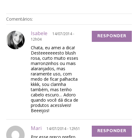
Comentários:
Isabele
14/07/2014 -
RESPONDER
12h04
Chata, eu amei a dica!
Desteeeeeeesto blush
rosa, curto muito esses
marronzinhos ou mais
alaranjados, mas
raramente uso, com
medo de ficar palhacita
kkkk, sou clarinha
também, mas tenho
cabelo escuro… Adoro
quando você dá dica de
produtos acessíveis!
Beeeijos!
Mari
14/07/2014 - 12h51
RESPONDER
Por esse preço prefiro