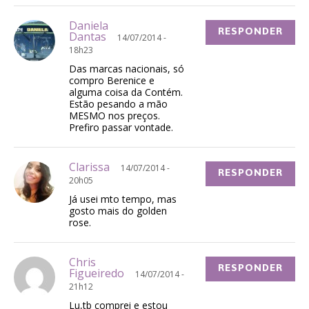
Daniela
RESPONDER
Dantas
14/07/2014 -
18h23
Das marcas nacionais, só
compro Berenice e
alguma coisa da Contém.
Estão pesando a mão
MESMO nos preços.
Prefiro passar vontade.
Clarissa
14/07/2014 -
RESPONDER
20h05
Já usei mto tempo, mas
gosto mais do golden
rose.
Chris
RESPONDER
Figueiredo
14/07/2014 -
21h12
Lu,tb comprei e estou