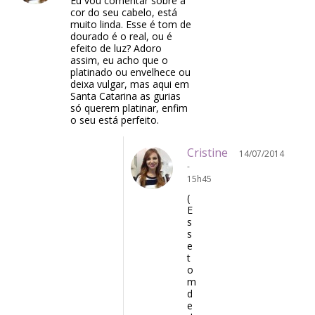
Eu vou comentar sobre a
cor do seu cabelo, está
muito linda. Esse é tom de
dourado é o real, ou é
efeito de luz? Adoro
assim, eu acho que o
platinado ou envelhece ou
deixa vulgar, mas aqui em
Santa Catarina as gurias
só querem platinar, enfim
o seu está perfeito.
Cristine
14/07/2014
-
15h45
(
E
s
s
e
t
o
m
d
e