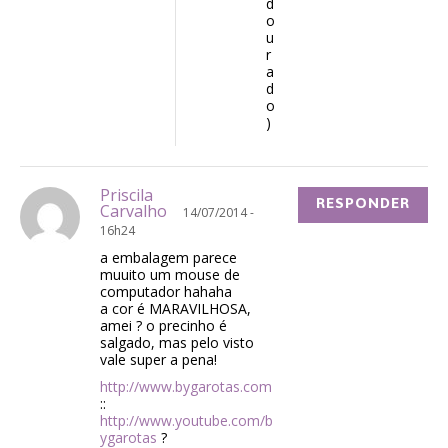
d
o
u
r
a
d
o
)
Priscila
RESPONDER
Carvalho
14/07/2014 -
16h24
a embalagem parece
muuito um mouse de
computador hahaha
a cor é MARAVILHOSA,
amei ? o precinho é
salgado, mas pelo visto
vale super a pena!
http://www.bygarotas.com
::
http://www.youtube.com/b
ygarotas
?