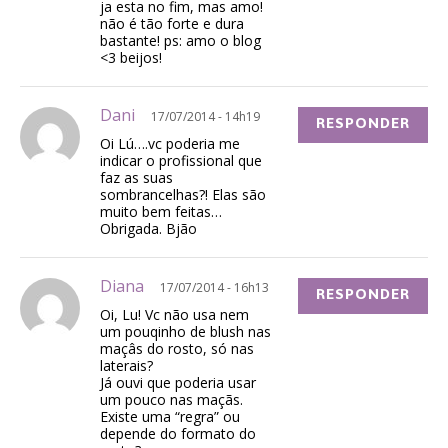
ja esta no fim, mas amo!
não é tão forte e dura
bastante! ps: amo o blog
<3 beijos!
Dani
17/07/2014 - 14h19
RESPONDER
Oi Lú….vc poderia me
indicar o profissional que
faz as suas
sombrancelhas?! Elas são
muito bem feitas…
Obrigada. Bjão
Diana
17/07/2014 - 16h13
RESPONDER
Oi, Lu! Vc não usa nem
um pouqinho de blush nas
maçâs do rosto, só nas
laterais?
Já ouvi que poderia usar
um pouco nas maçãs.
Existe uma “regra” ou
depende do formato do