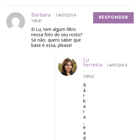
Barbara
14/07/2014 -
RESPONDER
16h41
Ei Lu, tem algum filtro
nessa foto do seu rosto?
Se não, quero saber que
base é essa, please!
Lu
Ferreira
14/07/2014
-
16h52
B
á
r
b
a
r
a
,
é
a
d