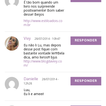
É tão bom quando um
livro nos surpreende
positivamente! Bom saber
desse! Beijos
http://www.estiloadois.co
m.br
Vivy
28/07/2014 - 10h47
RESPONDER
Eu não li Lu, mas depois
desse post fiquei com
bastante vontade ler!!!Bela
dica, amo livros!!! bjus
http://www.blogdavivy.co
m/
Danielle
28/07/2014 -
RESPONDER
12h28
Luu,
Eu li e ameei!