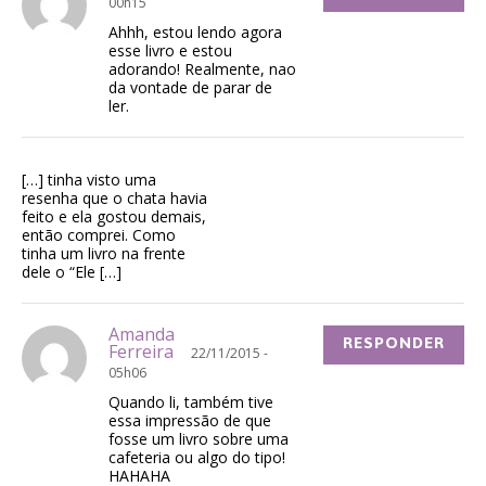
00h15
Ahhh, estou lendo agora
esse livro e estou
adorando! Realmente, nao
da vontade de parar de
ler.
[…] tinha visto uma
resenha que o chata havia
feito e ela gostou demais,
então comprei. Como
tinha um livro na frente
dele o “Ele […]
Amanda
RESPONDER
Ferreira
22/11/2015 -
05h06
Quando li, também tive
essa impressão de que
fosse um livro sobre uma
cafeteria ou algo do tipo!
HAHAHA