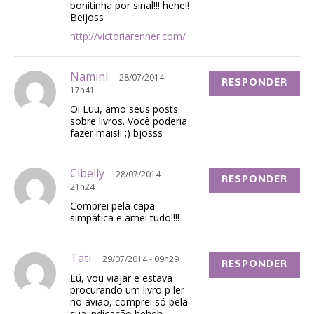
bonitinha por sinal!!! hehe!!
Beijoss
http://victoriarenner.com/
Namini
28/07/2014 -
RESPONDER
17h41
Oi Luu, amo seus posts
sobre livros. Você poderia
fazer mais!! ;) bjosss
Cibelly
28/07/2014 -
RESPONDER
21h24
Comprei pela capa
simpática e amei tudo!!!!
Tati
29/07/2014 - 09h29
RESPONDER
Lú, vou viajar e estava
procurando um livro p ler
no avião, comprei só pela
sua indicação heheh