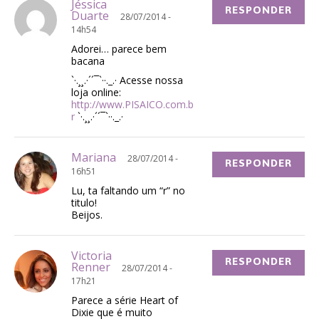
Jéssica
RESPONDER
Duarte
28/07/2014 -
14h54
Adorei… parece bem
bacana
`·.¸¸.·´´¯`··._.· Acesse nossa
loja online:
http://www.PISAICO.com.b
r
`·.¸¸.·´´¯`··._.·
Mariana
28/07/2014 -
RESPONDER
16h51
Lu, ta faltando um “r” no
titulo!
Beijos.
Victoria
RESPONDER
Renner
28/07/2014 -
17h21
Parece a série Heart of
Dixie que é muito