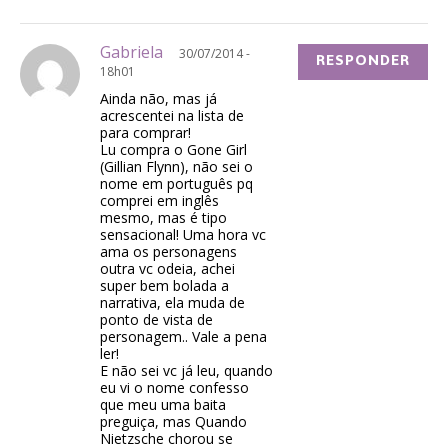
Gabriela
30/07/2014 -
RESPONDER
18h01
Ainda não, mas já
acrescentei na lista de
para comprar!
Lu compra o Gone Girl
(Gillian Flynn), não sei o
nome em português pq
comprei em inglês
mesmo, mas é tipo
sensacional! Uma hora vc
ama os personagens
outra vc odeia, achei
super bem bolada a
narrativa, ela muda de
ponto de vista de
personagem.. Vale a pena
ler!
E não sei vc já leu, quando
eu vi o nome confesso
que meu uma baita
preguiça, mas Quando
Nietzsche chorou se