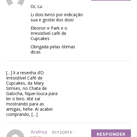
Oi, Lu
Li dois livros por indicação
sua e gostei dos dois!
Eleonor e Park e o
Irresistível café de
Cupcakes
Obrigada pelas ótimas
dicas
[…] li a resenha d’O
Irresistível Café de
Cupcakes, da Mary
Simses, no Chata de
Galocha, fiquei louca para
ler o livro. Até saí
mostrando para as
amigas, hehe. Aí acabei
comprando, […]
Andrea
01/12/2014 -
RESPONDER