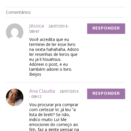
Comentários:
Jéssica
28/07/2014 -
RESPONDER
08h47
Você acredita que eu
terminei de ler esse livro
na sexta hahahaha. Adoro
ler resenhas de livros que
eu ja li hsuahsus.
Adoreei o post, e eu
também adorei o livro.
Beijos
Ana Claudia
28/07/2014
RESPONDER
- 09h12
Vou procurar pra comprar
com certeza! Vc já leu “a
lista de brett? Se não,
indico muito Lu! Me
emocionei do começo ao
fim, faz a gente pensar na