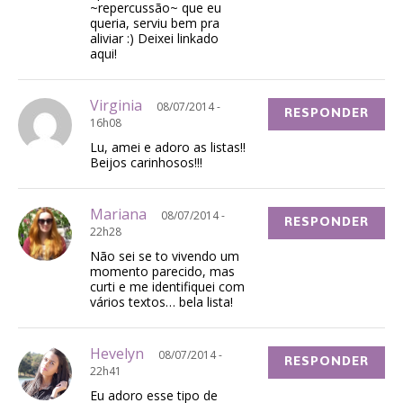
~repercussão~ que eu
queria, serviu bem pra
aliviar :) Deixei linkado
aqui!
Virginia
08/07/2014 -
RESPONDER
16h08
Lu, amei e adoro as listas!!
Beijos carinhosos!!!
Mariana
08/07/2014 -
RESPONDER
22h28
Não sei se to vivendo um
momento parecido, mas
curti e me identifiquei com
vários textos… bela lista!
Hevelyn
08/07/2014 -
RESPONDER
22h41
Eu adoro esse tipo de