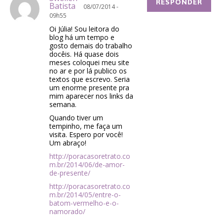
RESPONDER
Batista
08/07/2014 -
09h55
Oi Júlia! Sou leitora do
blog há um tempo e
gosto demais do trabalho
docêis. Há quase dois
meses coloquei meu site
no ar e por lá publico os
textos que escrevo. Seria
um enorme presente pra
mim aparecer nos links da
semana.
Quando tiver um
tempinho, me faça um
visita. Espero por você!
Um abraço!
http://poracasoretrato.co
m.br/2014/06/de-amor-
de-presente/
http://poracasoretrato.co
m.br/2014/05/entre-o-
batom-vermelho-e-o-
namorado/