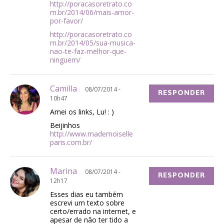
http://poracasoretrato.co
m.br/2014/06/mais-amor-
por-favor/
http://poracasoretrato.co
m.br/2014/05/sua-musica-
nao-te-faz-melhor-que-
ninguem/
Camilla
08/07/2014 -
RESPONDER
10h47
Amei os links, Lu! : )
Beijinhos
http://www.mademoiselle
paris.com.br/
Marina
08/07/2014 -
RESPONDER
12h17
Esses dias eu também
escrevi um texto sobre
certo/errado na internet, e
apesar de não ter tido a