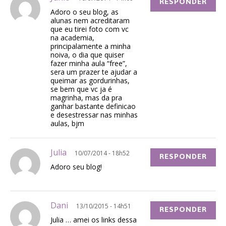
RESPONDER
Adoro o seu blog, as
alunas nem acreditaram
que eu tirei foto com vc
na academia,
principalamente a minha
noiva, o dia que quiser
fazer minha aula “free”,
sera um prazer te ajudar a
queimar as gordurinhas,
se bem que vc ja é
magrinha, mas da pra
ganhar bastante definicao
e desestressar nas minhas
aulas, bjm
Julia
10/07/2014 - 18h52
RESPONDER
Adoro seu blog!
Dani
13/10/2015 - 14h51
RESPONDER
Julia … amei os links dessa