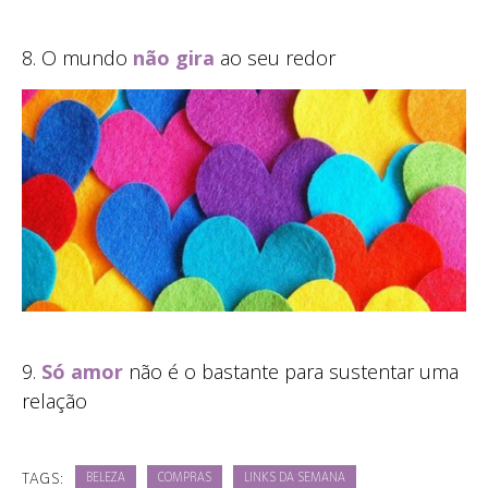
8. O mundo
não gira
ao seu redor
9.
Só amor
não é o bastante para sustentar uma
relação
TAGS:
BELEZA
COMPRAS
LINKS DA SEMANA