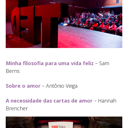
Minha filosofia para uma vida feliz
– Sam
Berns
Sobre o amor
– Antônio Veiga
A necessidade das cartas de amor
– Hannah
Brencher