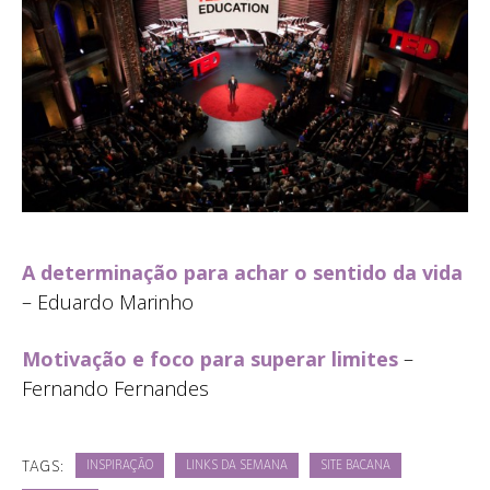
A determinação para achar o sentido da vida
– Eduardo Marinho
Motivação e foco para superar limites
–
Fernando Fernandes
TAGS:
INSPIRAÇÃO
LINKS DA SEMANA
SITE BACANA