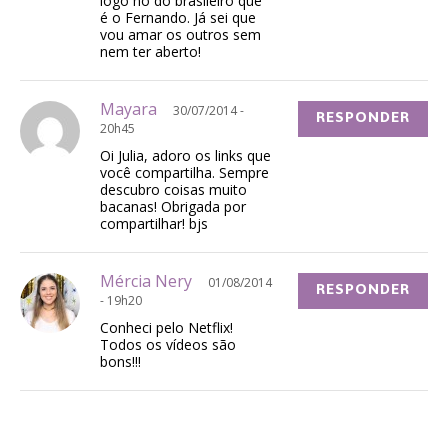
logo no do brasileiro que
é o Fernando. Já sei que
vou amar os outros sem
nem ter aberto!
Mayara
30/07/2014 -
RESPONDER
20h45
Oi Julia, adoro os links que
você compartilha. Sempre
descubro coisas muito
bacanas! Obrigada por
compartilhar! bjs
Mércia Nery
01/08/2014
RESPONDER
- 19h20
Conheci pelo Netflix!
Todos os vídeos são
bons!!!