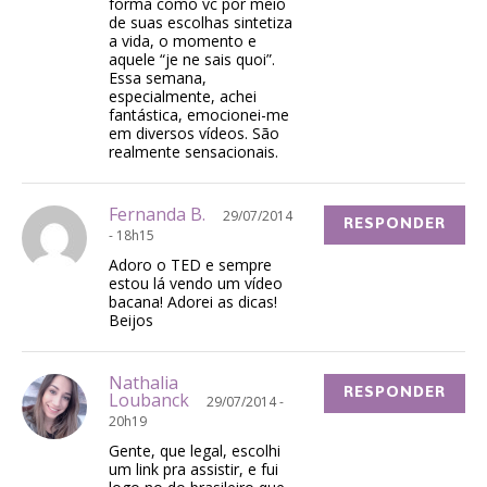
forma como vc por meio
de suas escolhas sintetiza
a vida, o momento e
aquele “je ne sais quoi”.
Essa semana,
especialmente, achei
fantástica, emocionei-me
em diversos vídeos. São
realmente sensacionais.
Fernanda B.
29/07/2014
RESPONDER
- 18h15
Adoro o TED e sempre
estou lá vendo um vídeo
bacana! Adorei as dicas!
Beijos
Nathalia
RESPONDER
Loubanck
29/07/2014 -
20h19
Gente, que legal, escolhi
um link pra assistir, e fui