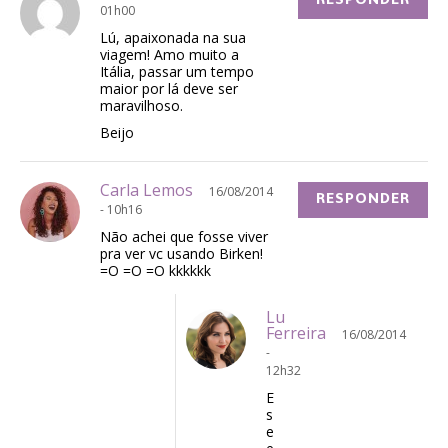
01h00
Lú, apaixonada na sua
viagem! Amo muito a
Itália, passar um tempo
maior por lá deve ser
maravilhoso.
Beijo
Carla Lemos
16/08/2014
RESPONDER
- 10h16
Não achei que fosse viver
pra ver vc usando Birken!
=O =O =O kkkkkk
Lu
Ferreira
16/08/2014
-
12h32
E
s
e