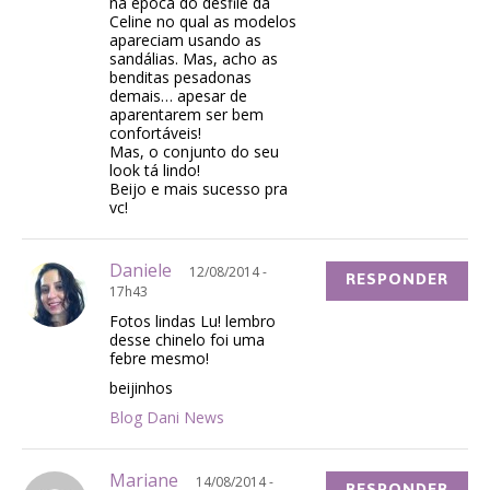
na época do desfile da
Celine no qual as modelos
apareciam usando as
sandálias. Mas, acho as
benditas pesadonas
demais… apesar de
aparentarem ser bem
confortáveis!
Mas, o conjunto do seu
look tá lindo!
Beijo e mais sucesso pra
vc!
Daniele
12/08/2014 -
RESPONDER
17h43
Fotos lindas Lu! lembro
desse chinelo foi uma
febre mesmo!
beijinhos
Blog Dani News
Mariane
14/08/2014 -
RESPONDER