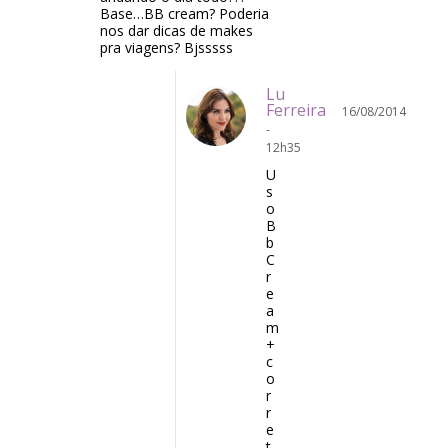
Base…BB cream? Poderia
nos dar dicas de makes
pra viagens? Bjsssss
Lu
Ferreira
16/08/2014
-
12h35
U
s
o
B
b
C
r
e
a
m
+
c
o
r
r
e
t