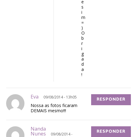
e
s
i
m
=
)
O
b
r
i
g
a
d
a
!
Eva
09/08/2014 - 13h05
RESPONDER
Nossa as fotos ficaram
DEMAIS mesmo!!!
Nanda
RESPONDER
Nunes
09/08/2014 -