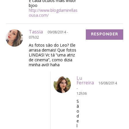
E cada óculos mais lindo!
bjoo
http://www.blogdamirellas
ousa.com/
Tassia
09/08/2014 -
RESPONDER
07h32
As fotos são do Leo? Ele
arrasa demais! Que fotos
LINDAS! Vc tá “uma atriz
de cinema”, como dizia
minha avó! haha
Lu
Ferreira
16/08/2014
-
12h36
S
ã
o
d
e
l