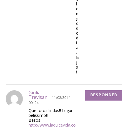
l
o
n
g
o
d
o
d
i
a
.
B
j
s
!
Giulia
RESPONDER
Trevisan
11/08/2014 -
00h24
Que fotos lindas!! Lugar
belíssimo!!
Besos
http://www.ladulcevida.co