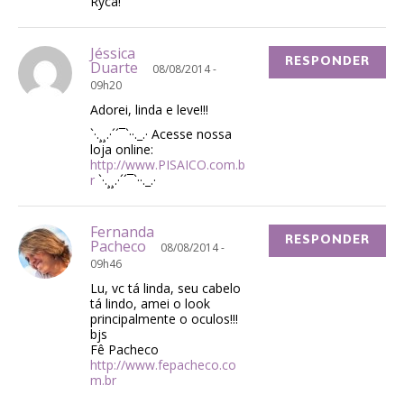
Ryca!
Jéssica
RESPONDER
Duarte
08/08/2014 -
09h20
Adorei, linda e leve!!!
`·.¸¸.·´´¯`··._.· Acesse nossa
loja online:
http://www.PISAICO.com.b
r
`·.¸¸.·´´¯`··._.·
Fernanda
RESPONDER
Pacheco
08/08/2014 -
09h46
Lu, vc tá linda, seu cabelo
tá lindo, amei o look
principalmente o oculos!!!
bjs
Fê Pacheco
http://www.fepacheco.co
m.br