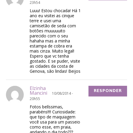
23h54
Luuu! Estou chocada! Há 1
ano eu visitei as cinque
terre e usei uma
camisetão de seda com
botões muuuuuito
parecido com o seu
hahaha mas a minha
estampa de cobra era
mais cinza. Muito legal!
Espero que vc tenha
gostado. E se puder, visite
as cidades da costa de
Genova, são lindas! Beijos
Elzinha
RESPONDER
Mancini
10/08/2014 -
20h55
Fotos belíssimas,
parabéns!!!! Curiosidade:
que tipo de maquiagem
você usa para um passeio
como esse, em praia,
andando o dia todo???