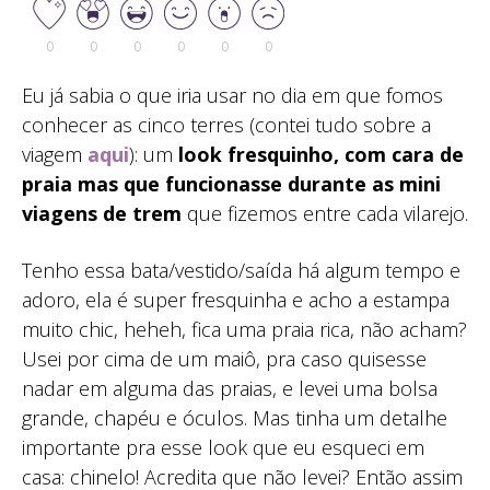
0
0
0
0
0
0
Eu já sabia o que iria usar no dia em que fomos
conhecer as cinco terres (contei tudo sobre a
viagem
aqui
): um
look fresquinho, com cara de
praia mas que funcionasse durante as mini
viagens de trem
que fizemos entre cada vilarejo.
Tenho essa bata/vestido/saída há algum tempo e
adoro, ela é super fresquinha e acho a estampa
muito chic, heheh, fica uma praia rica, não acham?
Usei por cima de um maiô, pra caso quisesse
nadar em alguma das praias, e levei uma bolsa
grande, chapéu e óculos. Mas tinha um detalhe
importante pra esse look que eu esqueci em
casa: chinelo! Acredita que não levei? Então assim