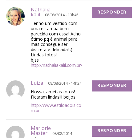
Nathalia
RESPONDER
kalil
08/08/2014 - 13h45
Tenho um vestido com
uma estampa bem
parecida com essa! Acho
ótimo pq é animal print
mas consegue ser
discreta e delicada! :)
Lindas fotos!
bjss
http://nathaliakalil.com.br/
Luiza
08/08/2014 - 14h24
RESPONDER
Nossa, amei as fotos!
Ficaram lindas!!! beijos
http://www.estiloadois.co
m.br
Marjorie
RESPONDER
Master
08/08/2014 -