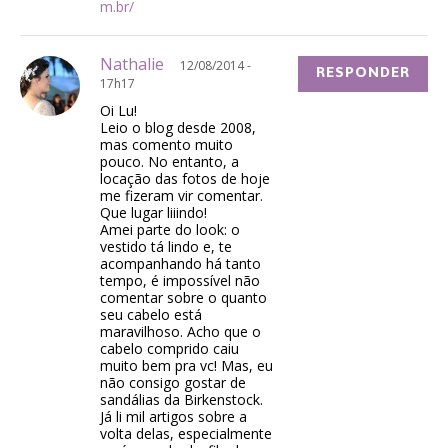
m.br/
Nathalie
12/08/2014 -
RESPONDER
17h17
Oi Lu!
Leio o blog desde 2008,
mas comento muito
pouco. No entanto, a
locação das fotos de hoje
me fizeram vir comentar.
Que lugar liiindo!
Amei parte do look: o
vestido tá lindo e, te
acompanhando há tanto
tempo, é impossível não
comentar sobre o quanto
seu cabelo está
maravilhoso. Acho que o
cabelo comprido caiu
muito bem pra vc! Mas, eu
não consigo gostar de
sandálias da Birkenstock.
Já li mil artigos sobre a
volta delas, especialmente