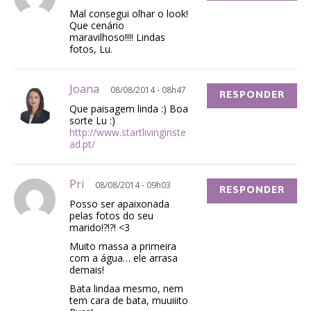
Mal consegui olhar o look!
Que cenário
maravilhoso!!!! Lindas
fotos, Lu.
Joana
08/08/2014 - 08h47
RESPONDER
Que paisagem linda :) Boa
sorte Lu :)
http://www.startlivinginste
ad.pt/
Pri
08/08/2014 - 09h03
RESPONDER
Posso ser apaixonada
pelas fotos do seu
marido!?!?! <3
Muito massa a primeira
com a água… ele arrasa
demais!
Bata lindaa mesmo, nem
tem cara de bata, muuiiito