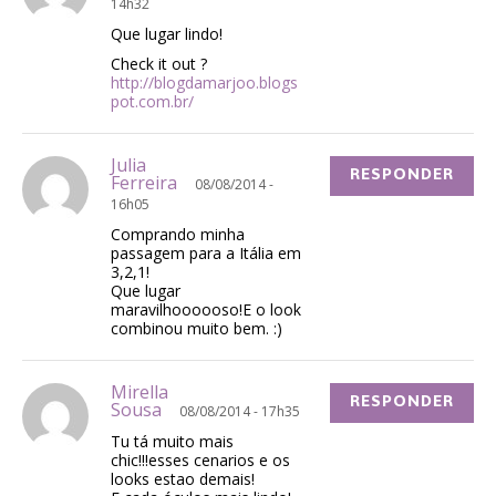
14h32
Que lugar lindo!
Check it out ?
http://blogdamarjoo.blogs
pot.com.br/
Julia
RESPONDER
Ferreira
08/08/2014 -
16h05
Comprando minha
passagem para a Itália em
3,2,1!
Que lugar
maravilhoooooso!E o look
combinou muito bem. :)
Mirella
RESPONDER
Sousa
08/08/2014 - 17h35
Tu tá muito mais
chic!!!esses cenarios e os
looks estao demais!