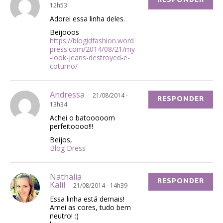
12h53
Adorei essa linha deles.
Beijooos
https://blogidfashion.word
press.com/2014/08/21/my
-look-jeans-destroyed-e-
coturno/
Andressa
21/08/2014 -
RESPONDER
13h34
Achei o batooooom
perfeitoooo!!!
Beijos,
Blog Dress
Nathalia
RESPONDER
Kalil
21/08/2014 - 14h39
Essa linha está demais!
Amei as cores, tudo bem
neutro! :)