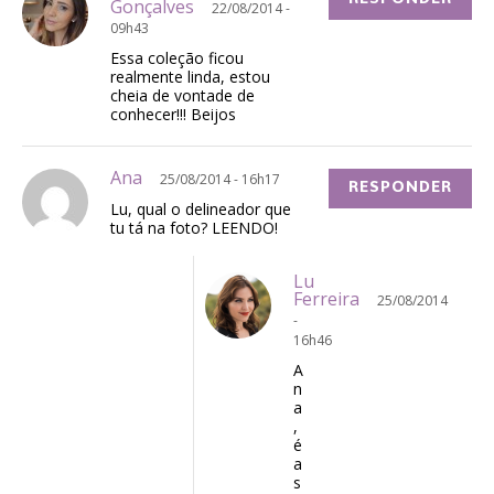
Gonçalves
22/08/2014 -
09h43
Essa coleção ficou
realmente linda, estou
cheia de vontade de
conhecer!!! Beijos
Ana
25/08/2014 - 16h17
RESPONDER
Lu, qual o delineador que
tu tá na foto? LEENDO!
Lu
Ferreira
25/08/2014
-
16h46
A
n
a
,
é
a
s