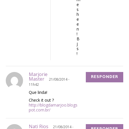
e
s
h
e
e
n
!
B
j
s
!
Marjorie
RESPONDER
Master
21/08/2014 -
11h42
Que linda!
Check it out ?
http://blogdamarjoo.blogs
pot.com.br/
Nati Rios
21/08/2014 -
RESPONDER