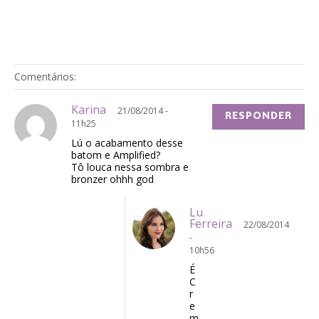
Comentários:
Karina
21/08/2014 -
RESPONDER
11h25
Lú o acabamento desse
batom e Amplified?
Tô louca nessa sombra e
bronzer ohhh god
Lu
Ferreira
22/08/2014
-
10h56
É
C
r
e
m