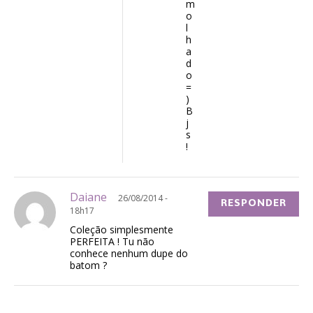
m
o
l
h
a
d
o
=
)
B
j
s
!
Daiane
26/08/2014 -
RESPONDER
18h17
Coleção simplesmente
PERFEITA ! Tu não
conhece nenhum dupe do
batom ?