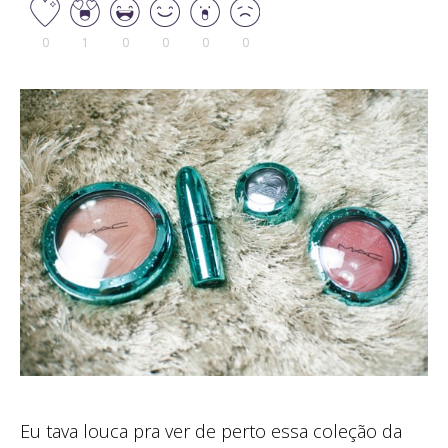
0
1
0
0
0
0
Eu tava louca pra ver de perto essa coleção da