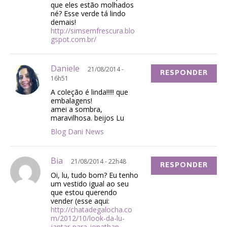
que eles estão molhados
né? Esse verde tá lindo
demais!
http://simsemfrescura.blo
gspot.com.br/
Daniele
21/08/2014 -
RESPONDER
16h51
A coleção é linda!!!!! que
embalagens!
amei a sombra,
maravilhosa. beijos Lu
Blog Dani News
Bia
21/08/2014 - 22h48
RESPONDER
Oi, lu, tudo bom? Eu tenho
um vestido igual ao seu
que estou querendo
vender (esse aqui:
http://chatadegalocha.co
m/2012/10/look-da-lu-
jantar-para-jonathan-