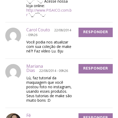
`·.¸¸.·´´¯`··._.· Acesse nossa
loja online:
http://www.PISAICO.com.b
r
`·.¸¸.·´´¯`··._.·
Carol Couto
22/08/2014
RESPONDER
- 09h26
Você podia nos atualizar
com sua coleção de make
né?! Faz vídeo Lu. Bju
Mariana
RESPONDER
Dias
22/08/2014 - 09h26
Lú, faz tutorial da
maquiagem que você
postou foto no instagram,
usando esses produtos.
Seus tutorias de make são
muito bons :D
Fê
RESPONDER