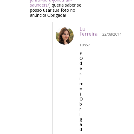
saunders/
) queria saber se
posso usar sua foto no
anúncio! Obrigada!
Lu
Ferreira
22/08/2014
-
10h57
P
O
d
e
s
i
m
=
)
O
b
r
i
g
a
d