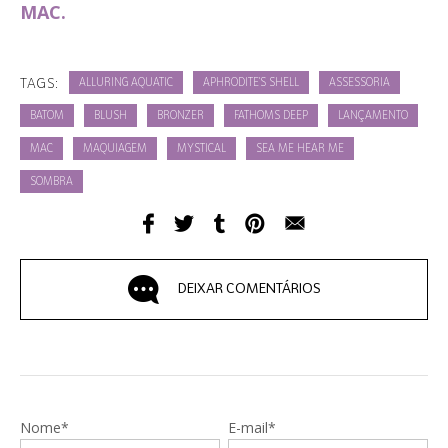
MAC.
TAGS:
ALLURING AQUATIC
APHRODITE'S SHELL
ASSESSORIA
BATOM
BLUSH
BRONZER
FATHOMS DEEP
LANÇAMENTO
MAC
MAQUIAGEM
MYSTICAL
SEA ME HEAR ME
SOMBRA
DEIXAR COMENTÁRIOS
Nome*
E-mail*