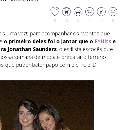
0
0
0
1
0
0
is uma vez!) para acompanhar os eventos que
 e
o primeiro deles foi o jantar que o
F*Hits
e
ra Jonathan Saunders
, o estilista escocês que
o nossa semana de moda e preparar o terreno
is que puder bater papo com ele hoje ;D