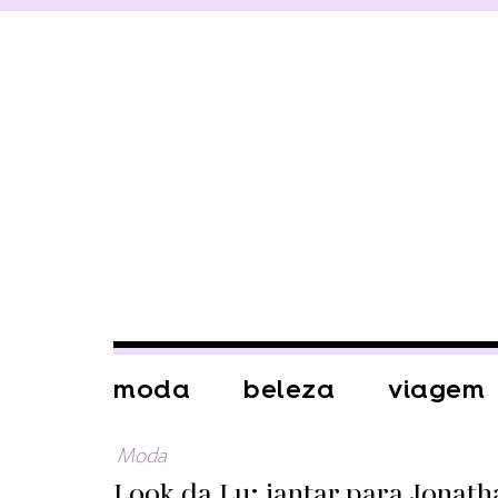
moda
beleza
viagem
Moda
Look da Lu: jantar para Jonat