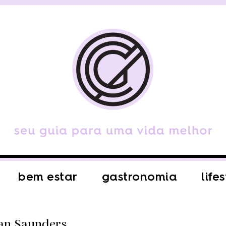
bem estar
gastronomia
life
han Saunders