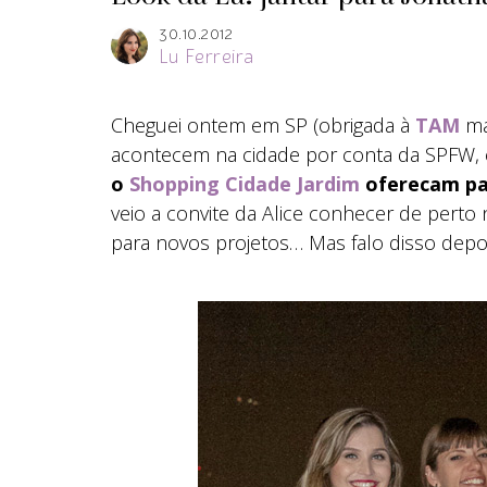
30.10.2012
Lu Ferreira
Cheguei ontem em SP (obrigada à
TAM
ma
acontecem na cidade por conta da SPFW,
o
Shopping Cidade Jardim
oferecam pa
veio a convite da Alice conhecer de pert
para novos projetos… Mas falo disso depo