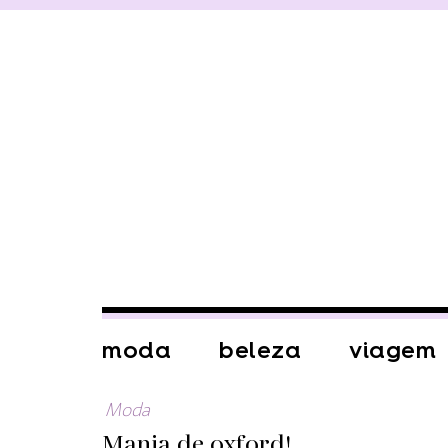
moda
beleza
viagem
Moda
Mania de oxford!