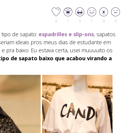
0
1
0
1
0
0
 tipo de sapato:
espadrilles e slip-ons
, sapatos
 seriam ideais pros meus dias de estudante em
 pra baixo. Eu estava certa, usei muuuuito os
ipo de sapato baixo que acabou virando a