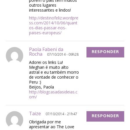
porém o país tem muitos
outros lugares
interessantes e lindos!
http://destinofeliz.wordpre
ss.com/2014/10/06/quant
os-dias-passar-nos-
paises-europeus/
Paola Fabeni da
RESPONDER
Rocha
07/10/2014 - 09h28
Adorei os links Lu!
Meghan é muito alto
astral e eu também morro
de vontade de conhecer o
Peru :)
Beijos, Paola
http://blogcasadasideias.c
om/
Taize
07/10/2014 - 21h47
RESPONDER
Obrigada por me
apresentar ao The Love