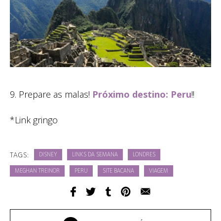
9. Prepare as malas!
Próximo destino: Peru
!!
*Link gringo
TAGS:
DISNEY
LINKS DA SEMANA
LONDRES
MEGHAN TREINOR
PERU
SITE BACANA
VIAGEM