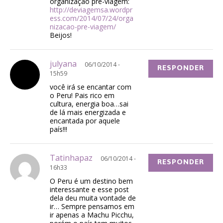
organização pré-viagem:
http://deviagemsa.wordpr
ess.com/2014/07/24/orga
nizacao-pre-viagem/
Beijos!
julyana
06/10/2014 -
RESPONDER
15h59
você irá se encantar com
o Peru! Pais rico em
cultura, energia boa…sai
de lá mais energizada e
encantada por aquele
país!!!
Tatinhapaz
06/10/2014 -
RESPONDER
16h33
O Peru é um destino bem
interessante e esse post
dela deu muita vontade de
ir… Sempre pensamos em
ir apenas a Machu Picchu,