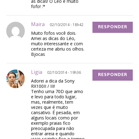
as dicas! O Léo é muito
fofo! :*
Maira
02/10/2014 - 18h42
RESPONDER
Muito fofos você dois.
Amei as dicas do Léo,
muito interessante e com
certeza me abriu os olhos.
Bjocas
Ligia
02/10/2014 - 19h36
RESPONDER
Adorei a dica da Sony
RX100II / III!
Tenho uma 70D que amo
e levo para todo lugar,
mas, realmente, tem
vezes que é muito
cansativo. É pesada, em
alguns locais como por
exemplo praias fico
preocupada para não
entrar areia e quando
viajo sozinha fico o tempo