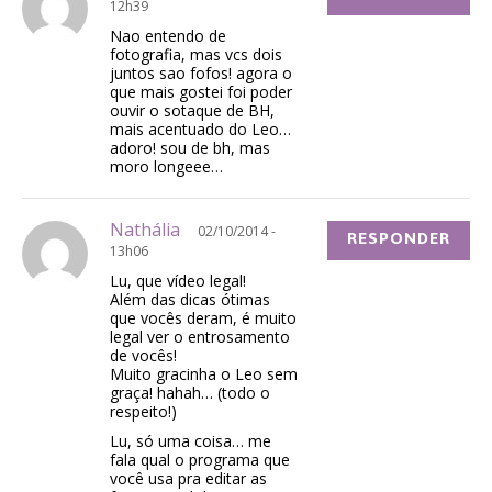
12h39
Nao entendo de
fotografia, mas vcs dois
juntos sao fofos! agora o
que mais gostei foi poder
ouvir o sotaque de BH,
mais acentuado do Leo…
adoro! sou de bh, mas
moro longeee…
Nathália
02/10/2014 -
RESPONDER
13h06
Lu, que vídeo legal!
Além das dicas ótimas
que vocês deram, é muito
legal ver o entrosamento
de vocês!
Muito gracinha o Leo sem
graça! hahah… (todo o
respeito!)
Lu, só uma coisa… me
fala qual o programa que
você usa pra editar as