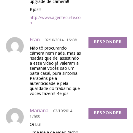
upgrade de câmera!!
Bjos!!!
http://www.agentecurte.co
m
Fran
02/10/2014 - 16h38
RESPONDER
Não tô procurando
câmera nem nada, mas as
risadas que dei assistindo
a esse vídeo já valeram a
semana! Vocês são um
baita casal, pura sintonia.
Parabéns pela
autenticidade e pela
qualidade do trabalho que
vocês fazem! Beijos
Mariana
02/10/2014 -
RESPONDER
17h00
Oi Lu!
Uma ideia de vídeo (acho