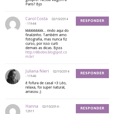
Paris? Bjo
Carol Costa
02/10/2014
RESPONDER
- 11h44
kkkkkkkkkk… rindo aqui do
finalzinho. Também amo
fotografia, mas nunca fiz
curso, por isso curti
demais as dicas. Bjsss
http://dibobis.blogspot.co
m.br/
Juliana Nieri
02/10/2014
RESPONDER
- 11h46
ê fofura de casal <3 Léo,
relaxa, foi super natural,
arrasou ;)
Hanna
02/10/2014 -
RESPONDER
12h11