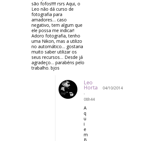
são fofos!!!!! rsrs Aqui, o
Leo não dá curso de
fotografia para
amadores… caso
negativo, tem algum que
ele possa me indicar!
Adoro fotografia, tenho
uma Nikon, mas a utilizo
no automático… gostaria
muito saber utilizar os
seus recursos… Desde já
agradeço… parabéns pelo
trabalho. bjos
Leo
Horta
04/10/2014
-
08h44
A
q
u
i
e
m
B