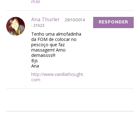
m.br
Ana Thurler
29/10/2014
RESPONDER
- 21h23
Tenho uma almofadinha
da FOM de colocar no
pescoço que faz
massagem! Amo
demaissss!!!
Bjs
Ana
http://www.vanillathought.
com