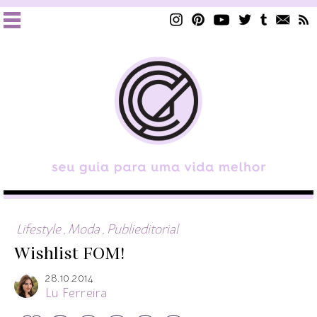
Lifestyle
,
Moda
,
Publieditorial
Wishlist FOM!
28.10.2014
Lu Ferreira