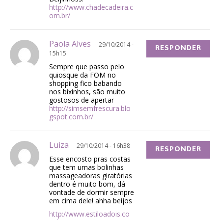
http://www.chadecadeira.c
om.br/
Paola Alves
29/10/2014 -
RESPONDER
15h15
Sempre que passo pelo
quiosque da FOM no
shopping fico babando
nos bixinhos, são muito
gostosos de apertar
http://simsemfrescura.blo
gspot.com.br/
Luiza
29/10/2014 - 16h38
RESPONDER
Esse encosto pras costas
que tem umas bolinhas
massageadoras giratórias
dentro é muito bom, dá
vontade de dormir sempre
em cima dele! ahha beijos
http://www.estiloadois.co