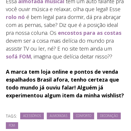
Essa
almofada musical
tem um auto falante pra
você ouvir música e relaxar, olha que legal! Esse
rolo nó
é bem legal para dormir, dá pra abraçar
com as pernas, sabe? Diz que é a posição ideal
pra nossa coluna. Os
encostos para as costas
devem ser a coisa mais delícia do mundo pra
assistir TV ou ler, né? E no site tem ainda um
sofá FOM
, imagina que delícia deitar nisso??
A marca tem loja online e pontos de venda
espalhados Brasil afora, tenho certeza que
todo mundo já ouviu falar! Alguém já
experimentou algum item da minha wishlist?
TAGS:
ACESSÓRIOS
ALMOFADAS
CONFORTO
DECORAÇÃO
FOM