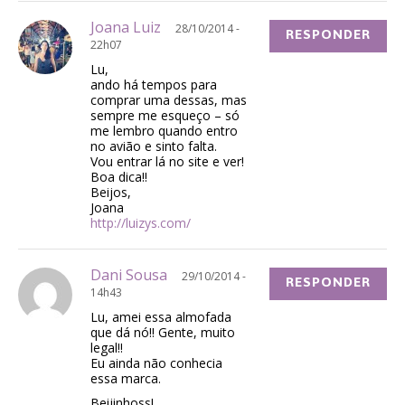
Joana Luiz
28/10/2014 -
RESPONDER
22h07
Lu,
ando há tempos para
comprar uma dessas, mas
sempre me esqueço – só
me lembro quando entro
no avião e sinto falta.
Vou entrar lá no site e ver!
Boa dica!!
Beijos,
Joana
http://luizys.com/
Dani Sousa
29/10/2014 -
RESPONDER
14h43
Lu, amei essa almofada
que dá nó!! Gente, muito
legal!!
Eu ainda não conhecia
essa marca.
Beijinhoss!