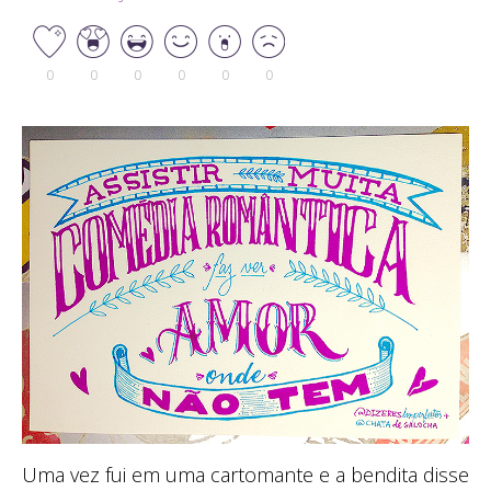
0
0
0
0
0
0
Uma vez fui em uma cartomante e a bendita disse