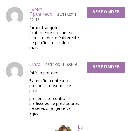
Evelin
RESPONDER
Figueiredo
26/11/2014 -
09h16
“amor tranquilo”…
exatamente no que eu
acredito. Amor é diferente
de paixão… de tudo o
mais…
Clara
26/11/2014 - 09h16
RESPONDER
“até” o porteiro
!! atenção, conteúdo
preconceituoso nesse
post !!
preconceito contra as
profissões de prestadores
de serviço, a gente vê
aqui.
Lu