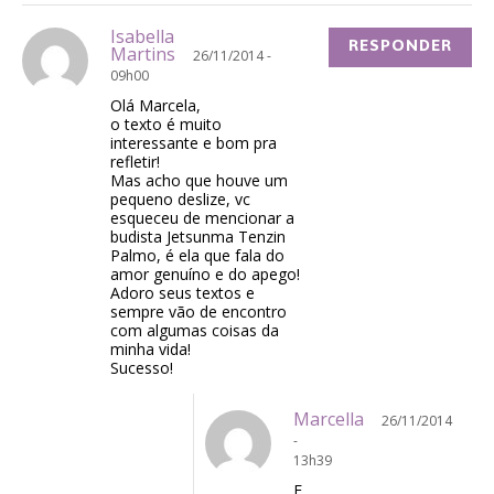
Isabella
RESPONDER
Martins
26/11/2014 -
09h00
Olá Marcela,
o texto é muito
interessante e bom pra
refletir!
Mas acho que houve um
pequeno deslize, vc
esqueceu de mencionar a
budista Jetsunma Tenzin
Palmo, é ela que fala do
amor genuíno e do apego!
Adoro seus textos e
sempre vão de encontro
com algumas coisas da
minha vida!
Sucesso!
Marcella
26/11/2014
-
13h39
E