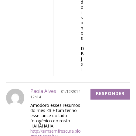
d
o
i
s
a
n
o
s
=
D
B
j
s
!
Paola Alves
01/12/2014 -
RESPONDER
12h14
Amodoro esses resumos
do mês <3 E tbm tenho
esse lance do lado
fotogênico do rosto
HAHAHAHA
http://simsemfrescura.blo