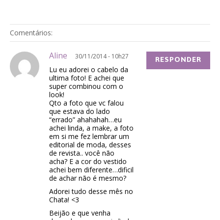
Comentários:
Aline
30/11/2014 - 10h27
RESPONDER
Lu eu adorei o cabelo da
ultima foto! E achei que
super combinou com o
look!
Qto a foto que vc falou
que estava do lado
“errado” ahahahah…eu
achei linda, a make, a foto
em si me fez lembrar um
editorial de moda, desses
de revista.. você não
acha? E a cor do vestido
achei bem diferente…dificil
de achar não é mesmo?
Adorei tudo desse mês no
Chata! <3
Beijão e que venha