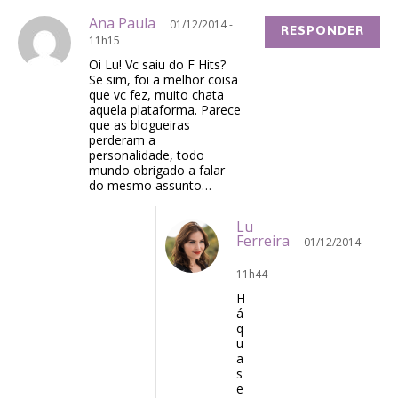
Ana Paula
01/12/2014 -
RESPONDER
11h15
Oi Lu! Vc saiu do F Hits?
Se sim, foi a melhor coisa
que vc fez, muito chata
aquela plataforma. Parece
que as blogueiras
perderam a
personalidade, todo
mundo obrigado a falar
do mesmo assunto…
Lu
Ferreira
01/12/2014
-
11h44
H
á
q
u
a
s
e