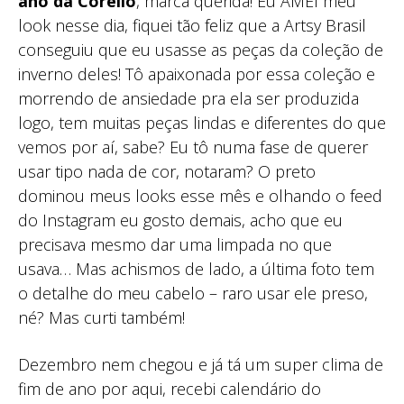
ano da Corello
, marca querida! Eu AMEI meu
look nesse dia, fiquei tão feliz que a Artsy Brasil
conseguiu que eu usasse as peças da coleção de
inverno deles! Tô apaixonada por essa coleção e
morrendo de ansiedade pra ela ser produzida
logo, tem muitas peças lindas e diferentes do que
vemos por aí, sabe? Eu tô numa fase de querer
usar tipo nada de cor, notaram? O preto
dominou meus looks esse mês e olhando o feed
do Instagram eu gosto demais, acho que eu
precisava mesmo dar uma limpada no que
usava… Mas achismos de lado, a última foto tem
o detalhe do meu cabelo – raro usar ele preso,
né? Mas curti também!
Dezembro nem chegou e já tá um super clima de
fim de ano por aqui, recebi calendário do