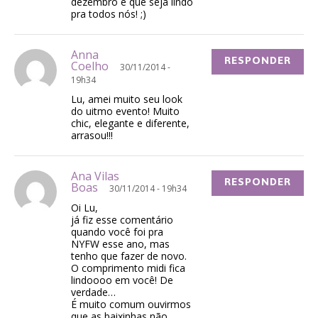
dezembro e que seja lindo
pra todos nós! ;)
Anna
RESPONDER
Coelho
30/11/2014 -
19h34
Lu, amei muito seu look
do uitmo evento! Muito
chic, elegante e diferente,
arrasou!!!
Ana Vilas
RESPONDER
Boas
30/11/2014 - 19h34
Oi Lu,
já fiz esse comentário
quando você foi pra
NYFW esse ano, mas
tenho que fazer de novo.
O comprimento midi fica
lindoooo em você! De
verdade…
É muito comum ouvirmos
que as baixinhas não