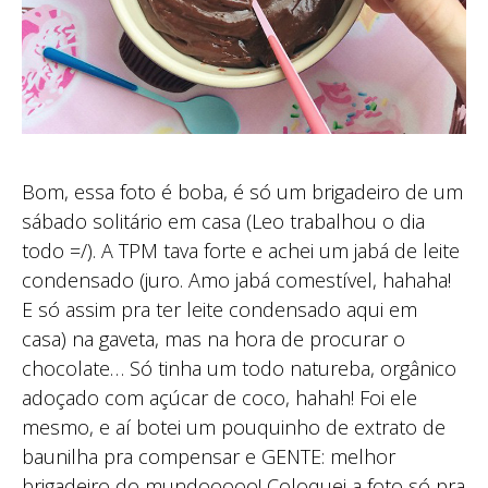
Bom, essa foto é boba, é só um brigadeiro de um
sábado solitário em casa (Leo trabalhou o dia
todo =/). A TPM tava forte e achei um jabá de leite
condensado (juro. Amo jabá comestível, hahaha!
E só assim pra ter leite condensado aqui em
casa) na gaveta, mas na hora de procurar o
chocolate… Só tinha um todo natureba, orgânico
adoçado com açúcar de coco, hahah! Foi ele
mesmo, e aí botei um pouquinho de extrato de
baunilha pra compensar e GENTE: melhor
brigadeiro do mundooooo! Coloquei a foto só pra