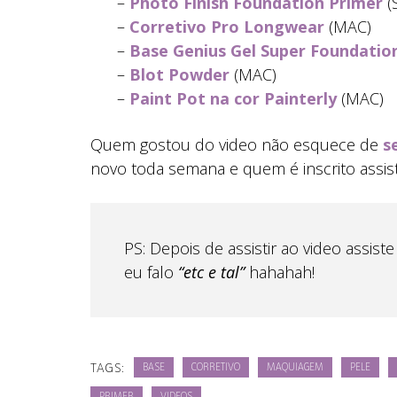
–
Photo Finish Foundation Primer
(
–
Corretivo Pro Longwear
(MAC)
–
Base Genius Gel Super Foundatio
–
Blot Powder
(MAC)
–
Paint Pot na cor Painterly
(MAC)
Quem gostou do video não esquece de
s
novo toda semana e quem é inscrito assist
PS: Depois de assistir ao video assis
eu falo
“etc e tal”
hahahah!
TAGS:
BASE
CORRETIVO
MAQUIAGEM
PELE