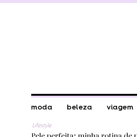
moda
beleza
viagem
Lifestyle
Pele perfeita: minha rotina de 