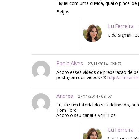
Fiquei com uma dúvida, qual o pincel de
Beijos
Lu Ferreira
É da Sigma! F30 
Paola Alves
27/11/2014 - 09h27
Adoro esses vídeos de preparação de pel
postagem dos vídeos <3
http://simsemfr
Andrea
27/11/2014 - 09h57
Lu, faz um tutorial do seu delineado, pr
Tom Ford.
Adoro o seu canal e vc!!! Bjos
Lu Ferreira
Vou fazer ;D Bj