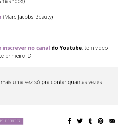
Smashbox)
n
(Marc Jacobs Beauty)
e inscrever no canal
do Youtube
, tem video
e primeiro ;D
te mais uma vez só pra contar quantas vezes
PELE PERFEITA