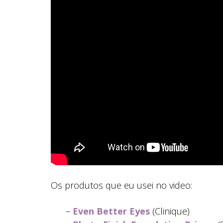
Os produtos que eu usei no video:
–
Even Better Eyes
(Clinique)