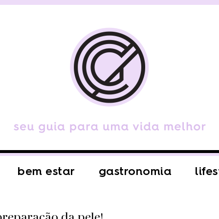
bem estar
gastronomia
life
preparação da pele!