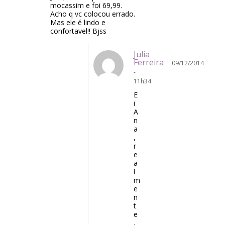
mocassim e foi 69,99.
Acho q vc colocou errado.
Mas ele é lindo e
confortavel!! Bjss
Julia
Ferreira
09/12/2014
-
11h34
E
i
A
n
a
,
r
e
a
l
m
e
n
t
e
,