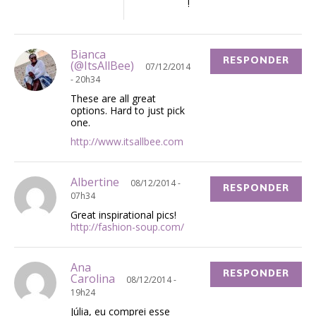
!
Bianca
RESPONDER
(@ItsAllBee)
07/12/2014
- 20h34
These are all great
options. Hard to just pick
one.
http://www.itsallbee.com
Albertine
08/12/2014 -
RESPONDER
07h34
Great inspirational pics!
http://fashion-soup.com/
Ana
RESPONDER
Carolina
08/12/2014 -
19h24
Júlia, eu comprei esse