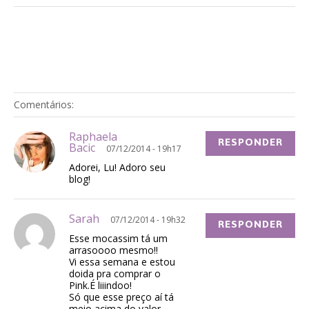
Comentários:
Raphaela
RESPONDER
Bacic
07/12/2014 - 19h17
Adorei, Lu! Adoro seu
blog!
Sarah
07/12/2014 - 19h32
RESPONDER
Esse mocassim tá um
arrasoooo mesmo!!
Vi essa semana e estou
doida pra comprar o
Pink.É liiindoo!
Só que esse preço aí tá
meio acima do valor