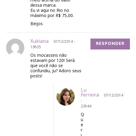
dessa marca.
Eu vi aqui no Rio no
máximo por R$ 75,00.
Beijos
Xukiana
07/12/2014 -
RESPONDER
19h35
Os mocassins não
estavam por 120! Será
que você não se
confundiu, Ju? Adoro seus
posts!
Lu
Ferreira
07/12/2014
-
23h44
Q
u
e
r
i