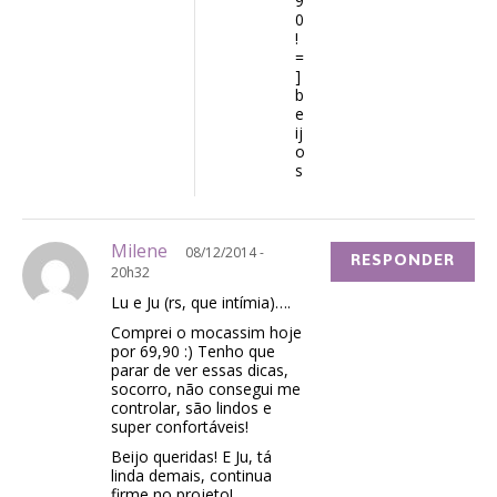
9
0
!
=
]
b
e
ij
o
s
Milene
08/12/2014 -
RESPONDER
20h32
Lu e Ju (rs, que intímia)….
Comprei o mocassim hoje
por 69,90 :) Tenho que
parar de ver essas dicas,
socorro, não consegui me
controlar, são lindos e
super confortáveis!
Beijo queridas! E Ju, tá
linda demais, continua
firme no projeto!