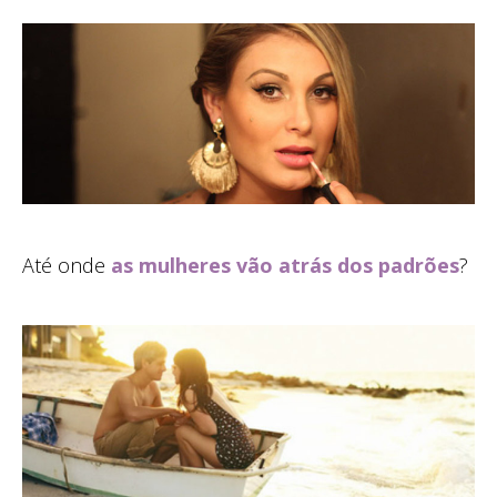
Até onde
as mulheres vão atrás dos padrões
?