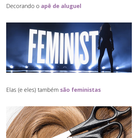
Decorando o
apê de aluguel
Elas (e eles) também
são feministas