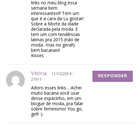
links no meu blog essa
semana bem
interessantes!!! Tem um
que é a cara da Lu gostar!
Sobre a Morte da idade
declarada pela moda. E
tem um com tendências
latinas pra 2015 (não de
moda.. mas no geral!)
bem bacanas!!
Kisses
Vitória
11/12/2014 -
RESPONDER
21h11
Adoro esses links… Achei
muito bacana você usar
desse espacinho, em um
blogue de moda, pra falar
sobre feminismo! You go,
girl!! :)