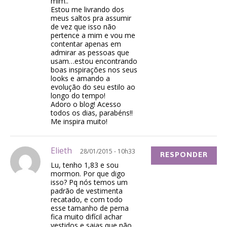
mim..
Estou me livrando dos
meus saltos pra assumir
de vez que isso não
pertence a mim e vou me
contentar apenas em
admirar as pessoas que
usam…estou encontrando
boas inspirações nos seus
looks e amando a
evolução do seu estilo ao
longo do tempo!
Adoro o blog! Acesso
todos os dias, parabéns!!
Me inspira muito!
Elieth
28/01/2015 - 10h33
RESPONDER
Lu, tenho 1,83 e sou
mormon. Por que digo
isso? Pq nós temos um
padrão de vestimenta
recatado, e com todo
esse tamanho de perna
fica muito difícil achar
vestidos e saias que não