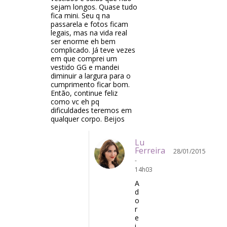
sejam longos. Quase tudo
fica mini. Seu q na
passarela e fotos ficam
legais, mas na vida real
ser enorme eh bem
complicado. Já teve vezes
em que comprei um
vestido GG e mandei
diminuir a largura para o
cumprimento ficar bom.
Então, continue feliz
como vc eh pq
dificuldades teremos em
qualquer corpo. Beijos
Lu
Ferreira
28/01/2015
-
14h03
A
d
o
r
e
i