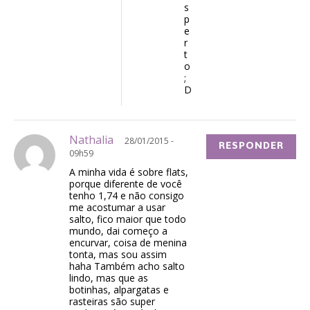
s
p
e
r
t
o
;
D
Nathalia
28/01/2015 -
RESPONDER
09h59
A minha vida é sobre flats,
porque diferente de você
tenho 1,74 e não consigo
me acostumar a usar
salto, fico maior que todo
mundo, dai começo a
encurvar, coisa de menina
tonta, mas sou assim
haha Também acho salto
lindo, mas que as
botinhas, alpargatas e
rasteiras são super