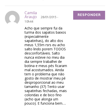
Camila
RESPONDER
Araujo
28/01/2015 -
10h44
Acho que sempre fui da
turma dos sapatos baixos
(especialmente
sapatinhas), do alto dos
meus 1,55m rsrs eu acho
salto lindo porem TODOS
desconfortáveis. Salto
nunca esteve no meu dia
dia sempre trabalhei de
botina e meus pés ficaram
mal acostumados. Ainda
tem o problema que não
gosto de mostrar meu pé
desproporcional ao meu
tamanho (37) Tento usar
sapatinhas fechadas, mais
coloridas e de bico fino
(acho que alonga um
pouco). E funciona bem….