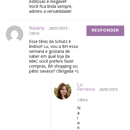
estilosas é inegável!
Você fica linda sempre,
admiro a versatilidade!
Naiany
28/01/2015 -
RESPONDER
10h18
Esse tênis da Schutz é
lindoo!! Lu, vou a BH essa
semana e gostaria de
saber em qual loja da
MAC você prefere fazer
compras, Bh shopping ou
pátio savassi? Obrigada =)
Lu
Ferreira
28/01/2015
-
13h54
N
a
i
a
n