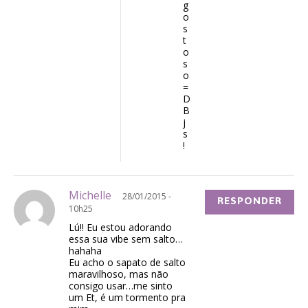
g
o
s
t
o
s
o
=
D
B
j
s
!
Michelle
28/01/2015 -
RESPONDER
10h25
Lú!! Eu estou adorando
essa sua vibe sem salto…
hahaha
Eu acho o sapato de salto
maravilhoso, mas não
consigo usar…me sinto
um Et, é um tormento pra