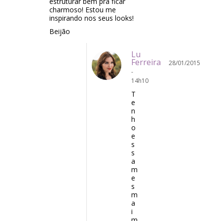
estruturar bem pra ficar
charmoso! Estou me
inspirando nos seus looks!
Beijão
Lu
Ferreira
28/01/2015
-
14h10
T
e
n
h
o
e
s
s
a
m
e
s
m
a
i
m