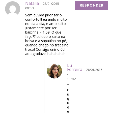
Natália
28/01/2015 -
RESPONDER
09h53
Sem dúvida priorizar o
conforto!!! eu ando muito
no dia a dia, e amo salto
justamente por ser
baixinha – 1,59. O que
faço?? coloco o salto na
bolsa e a sapatilha no pé,
quando chego no trabalho
troco! Consigo unir o útil
ao agradável hahahahah
Lu
Ferreira
28/01/2015
-
13h52
T
r
u
q
u
e
e