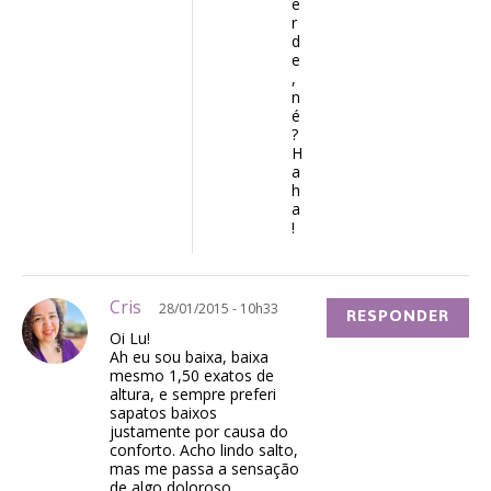
e
r
d
e
,
n
é
?
H
a
h
a
!
Cris
28/01/2015 - 10h33
RESPONDER
Oi Lu!
Ah eu sou baixa, baixa
mesmo 1,50 exatos de
altura, e sempre preferi
sapatos baixos
justamente por causa do
conforto. Acho lindo salto,
mas me passa a sensação
de algo doloroso