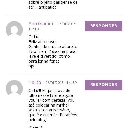
sobre o jeito parisiense de
ser… antipatica!
Ana Gianini
06/01/2015 -
RESPONDER
13h10
Oi Lu
Feliz ano novo
Ganhei de natal e adorei o
livro, li em 2 dias na praia,
leve e divertido, otimo
para ler na ferias
bjs
Talita
06/01/2015 - 14h59
RESPONDER
Oi Lu!!! Eu já estava de
olho nesse livro e agora
vou ler com certeza, vou
até colocar na minha
wishlist de aniversário,
que é esse mês. Parabéns
pelo blog!
Bjkas ;)