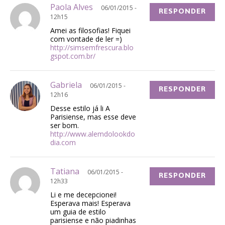
Paola Alves
06/01/2015 -
RESPONDER
12h15
Amei as filosofias! Fiquei
com vontade de ler =)
http://simsemfrescura.blo
gspot.com.br/
Gabriela
06/01/2015 -
RESPONDER
12h16
Desse estilo já li A
Parisiense, mas esse deve
ser bom.
http://www.alemdolookdo
dia.com
Tatiana
06/01/2015 -
RESPONDER
12h33
Li e me decepcionei!
Esperava mais! Esperava
um guia de estilo
parisiense e não piadinhas