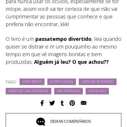
para nunca usar os óculos, especialmente se for
míope, assim você vai ter certeza de que não vai
cumprimentar as pessoas que conhece e que
preferia não encontrar, kkk!
O livro é um
passatempo divertido
, leia quando
quiser se distrair e rir um pouquinho ao mesmo
tempo em que vê imagens bonitas e bem
produzidas.
Alguém já leu? O que achou??
TAGS:
ANNE BEREST
AUDREY DIWAN
CAROLINE DE MAIDRET
COMO SER UMA PARISIENSE
PRA PRATELEIRA
SOPHIE MAS
DEIXAR COMENTÁRIOS