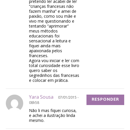
pretendo ler acabei de ler
“crianças francesas não
fazem manha” e amei de
paixão, como sou mãe e
vivo me questionando e
tentando “aprimorar”
meus métodos
educacionais foi
sensacional a leitura e
fiquei ainda mais
apaixonada pelos
franceses.
Agora vou iniciar e ler com
total curiosidade esse livro
quero saber os
segredinhos das francesas
e colocar em prática.
Yara Sousa
07/01/2015 -
RESPONDER
08h58
Não li mas fiquei curiosa,
e achei a ilustração linda
mesmo.