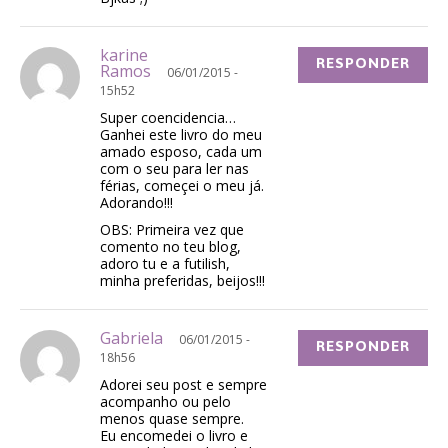
karine
RESPONDER
Ramos
06/01/2015 -
15h52
Super coencidencia…
Ganhei este livro do meu
amado esposo, cada um
com o seu para ler nas
férias, começei o meu já.
Adorando!!!
OBS: Primeira vez que
comento no teu blog,
adoro tu e a futilish,
minha preferidas, beijos!!!
Gabriela
06/01/2015 -
RESPONDER
18h56
Adorei seu post e sempre
acompanho ou pelo
menos quase sempre.
Eu encomedei o livro e