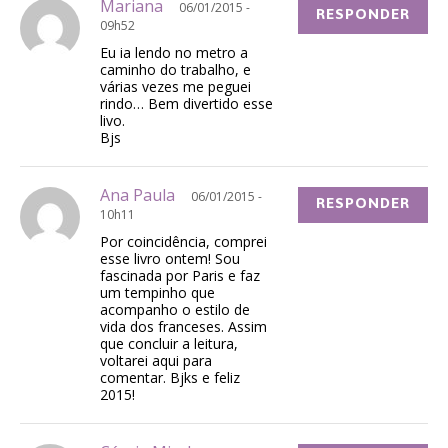
Mariana
06/01/2015 -
RESPONDER
09h52
Eu ia lendo no metro a
caminho do trabalho, e
várias vezes me peguei
rindo… Bem divertido esse
livo.
Bjs
Ana Paula
06/01/2015 -
RESPONDER
10h11
Por coincidência, comprei
esse livro ontem! Sou
fascinada por Paris e faz
um tempinho que
acompanho o estilo de
vida dos franceses. Assim
que concluir a leitura,
voltarei aqui para
comentar. Bjks e feliz
2015!