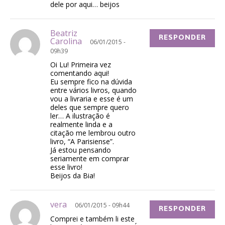
dele por aqui… beijos
Beatriz
RESPONDER
Carolina
06/01/2015 -
09h39
Oi Lu! Primeira vez
comentando aqui!
Eu sempre fico na dúvida
entre vários livros, quando
vou a livraria e esse é um
deles que sempre quero
ler… A ilustração é
realmente linda e a
citação me lembrou outro
livro, “A Parisiense”.
Já estou pensando
seriamente em comprar
esse livro!
Beijos da Bia!
vera
06/01/2015 - 09h44
RESPONDER
Comprei e também li este