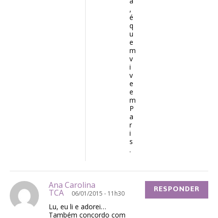
a
,
é
q
u
e
m
v
i
v
e
e
m
P
a
r
i
s
.
Ana Carolina
RESPONDER
TCA
06/01/2015 - 11h30
Lu, eu li e adorei…
Também concordo com