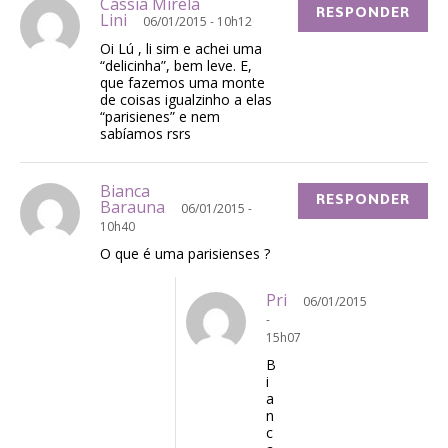
Cássia Mirela
RESPONDER
Lini
06/01/2015 - 10h12
Oi Lú , li sim e achei uma
“delicinha”, bem leve. E,
que fazemos uma monte
de coisas igualzinho a elas
“parisienes” e nem
sabíamos rsrs
Bianca
RESPONDER
Barauna
06/01/2015 -
10h40
O que é uma parisienses ?
Pri
06/01/2015
-
15h07
B
i
a
n
c