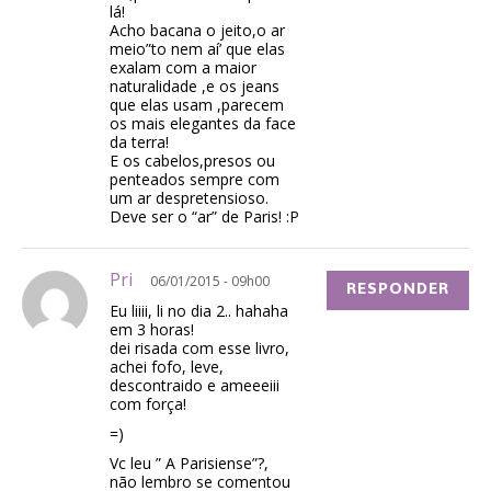
lá!
Acho bacana o jeito,o ar
meio”to nem aí’ que elas
exalam com a maior
naturalidade ,e os jeans
que elas usam ,parecem
os mais elegantes da face
da terra!
E os cabelos,presos ou
penteados sempre com
um ar despretensioso.
Deve ser o “ar” de Paris! :P
Pri
06/01/2015 - 09h00
RESPONDER
Eu liiii, li no dia 2.. hahaha
em 3 horas!
dei risada com esse livro,
achei fofo, leve,
descontraido e ameeeiii
com força!
=)
Vc leu ” A Parisiense”?,
não lembro se comentou