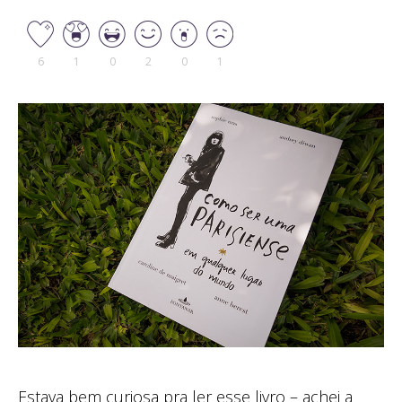
6
1
0
2
0
1
Estava bem curiosa pra ler esse livro – achei a