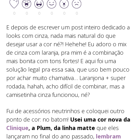
0
0
0
0
0
0
E depois de escrever um post inteiro dedicado a
looks com cinza, nada mais natural do que
desejar usar a cor né?! Hehehe! Eu adoro o mix
de cinza com laranja, pra mim é a combinação
mais bonita com tons fortes! E aqui foi uma
solução legal pra essa saia, que uso bem pouco
por achar muito chamativa… Laranjona + super
rodada, hahah, acho difícil de combinar, mas a
camisetinha cinza funcionou, né?
Fui de acessórios neutrinhos e coloquei outro
ponto de cor: no batom!
Usei uma cor nova da
Clinique
, a Plum, da linha matte
que eles
lançaram no final do ano passado,
lembram