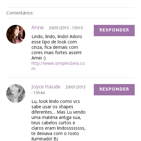
Comentários:
Anne
29/01/2015 - 15h15
RESPONDER
Lindo, lindo, lindo! Adoro
esse tipo de look com
cinza, fica demais com
cores mais fortes assim!
Amei :)
http://www.simplesbela.co
m
Joyce Haude
29/01/2015
RESPONDER
- 15h44
Lu, look lindo como vcs
sabe usar os shapes
diferentes… Mas Lu vendo
uma matéria antiga sua,
teus cabelos curtos e
claros eram lindossssssss,
te deixava com o rosto
iluminado! Bj