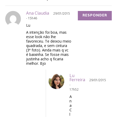
Ana Claudia
29/01/2015
RESPONDER
- 15h46
Lu
A intenção foi boa, mas
esse look não lhe
favoreceu. Te deixou meio
quadrada, e sem cintura
(3ª foto). Ainda mais q vc
é baixinha. Se fosse mais
justinha acho q ficaria
melhor. Bjo
Lu
Ferreira
29/01/2015
-
17h52
A
n
a
C
l