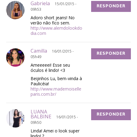
Gabriela
15/01/2015 -
RESPONDER
09h53
Adoro short jeans! No
verão não fico sem.
http://www.alemdolookdo
dia.com
Camilla
16/01/2015 -
RESPONDER
05h49
Ameeeeei! Esse seu
óculos é lindo! <3
Beijinhos Lu, bem-vinda à
Paulicéia!
http://www.mademoiselle
paris.com.br/
LUANA
RESPONDER
BALBINE
16/01/2015 -
09h50
Linda! Amei o look super
lindo! ?