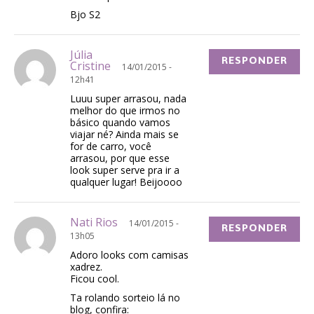
Bjo S2
Júlia
RESPONDER
Cristine
14/01/2015 -
12h41
Luuu super arrasou, nada
melhor do que irmos no
básico quando vamos
viajar né? Ainda mais se
for de carro, você
arrasou, por que esse
look super serve pra ir a
qualquer lugar! Beijoooo
Nati Rios
14/01/2015 -
RESPONDER
13h05
Adoro looks com camisas
xadrez.
Ficou cool.
Ta rolando sorteio lá no
blog, confira: