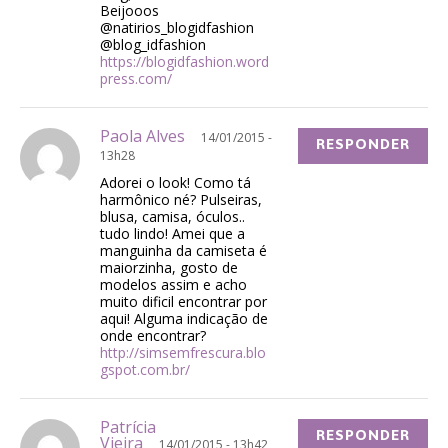
Beijooos
@natirios_blogidfashion
@blog_idfashion
https://blogidfashion.word
press.com/
Paola Alves
14/01/2015 -
RESPONDER
13h28
Adorei o look! Como tá
harmônico né? Pulseiras,
blusa, camisa, óculos..
tudo lindo! Amei que a
manguinha da camiseta é
maiorzinha, gosto de
modelos assim e acho
muito dificil encontrar por
aqui! Alguma indicação de
onde encontrar?
http://simsemfrescura.blo
gspot.com.br/
Patrícia
RESPONDER
Vieira
14/01/2015 - 13h42