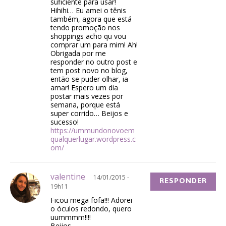
suficiente para usar!
Hihihi… Eu amei o tênis
também, agora que está
tendo promoção nos
shoppings acho qu vou
comprar um para mim! Ah!
Obrigada por me
responder no outro post e
tem post novo no blog,
então se puder olhar, ia
amar! Espero um dia
postar mais vezes por
semana, porque está
super corrido… Beijos e
sucesso!
https://ummundonovoem
qualquerlugar.wordpress.c
om/
valentine
14/01/2015 -
RESPONDER
19h11
Ficou mega fofa!!! Adorei
o óculos redondo, quero
uummmm!!!!
Beijos