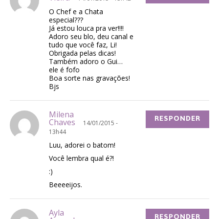
O Chef e a Chata
especial???
Já estou louca pra ver!!!!
Adoro seu blo, deu canal e
tudo que você faz, Li!
Obrigada pelas dicas!
Também adoro o Gui…
ele é fofo
Boa sorte nas gravações!
Bjs
Milena
RESPONDER
Chaves
14/01/2015 -
13h44
Luu, adorei o batom!
Você lembra qual é?!
:)
Beeeeijos.
Ayla
RESPONDER