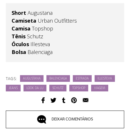
Short
Augustana
Camiseta
Urban Outfitters
Camisa
Topshop
Tênis
Schutz
Óculos
Illesteva
Bolsa
Balenciaga
TAGS:
AUGUSTANA
BALENCIAGA
ESTRADA
ILLESTEVA
JEANS
LOOK DA LU
SCHUTZ
TOPSHOP
VIAGEM
DEIXAR COMENTÁRIOS