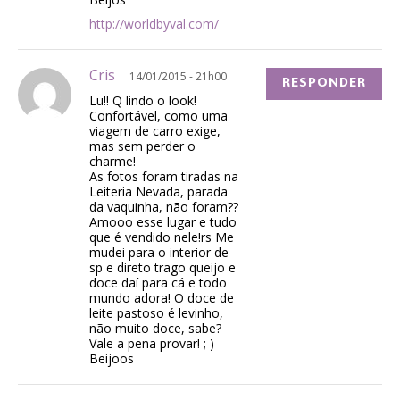
http://worldbyval.com/
Cris
14/01/2015 - 21h00
RESPONDER
Lu!! Q lindo o look!
Confortável, como uma
viagem de carro exige,
mas sem perder o
charme!
As fotos foram tiradas na
Leiteria Nevada, parada
da vaquinha, não foram??
Amooo esse lugar e tudo
que é vendido nele!rs Me
mudei para o interior de
sp e direto trago queijo e
doce daí para cá e todo
mundo adora! O doce de
leite pastoso é levinho,
não muito doce, sabe?
Vale a pena provar! ; )
Beijoos