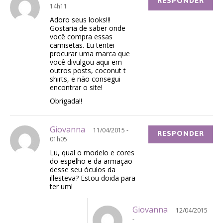
RESPONDER
14h11
Adoro seus looks!!!
Gostaria de saber onde
você compra essas
camisetas. Eu tentei
procurar uma marca que
você divulgou aqui em
outros posts, coconut t
shirts, e não consegui
encontrar o site!
Obrigada!!
Giovanna
11/04/2015 -
RESPONDER
01h05
Lu, qual o modelo e cores
do espelho e da armação
desse seu óculos da
illesteva? Estou doida para
ter um!
Giovanna
12/04/2015
-