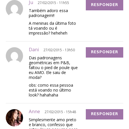
Ju
27/02/2015 - 11h55
RESPONDER
Também adoro essa
padronagem!!
A meninas da última foto
tá voando ou é
impressão? heheheh
Dani
27/02/2015 - 13h50
RESPONDER
Das padronagens
geométricas em P&B,
faltou o pied de poule que
eu AMO. Ele saiu de
moda?
obs: como essa pessoa
está voando no último
look? hahahaha
Anne
27/02/2015 - 15h48
RESPONDER
Simplesmente amo preto
e branco, confesso que