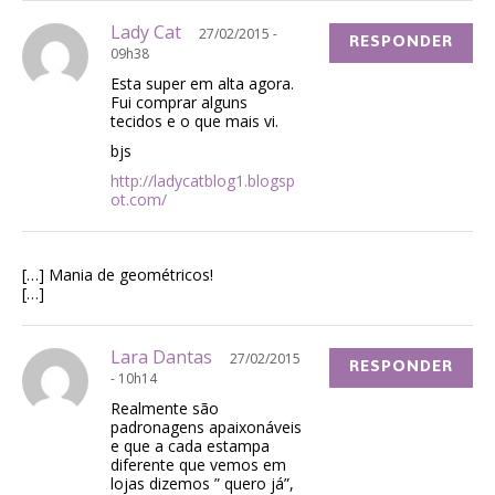
Lady Cat
27/02/2015 -
RESPONDER
09h38
Esta super em alta agora.
Fui comprar alguns
tecidos e o que mais vi.
bjs
http://ladycatblog1.blogsp
ot.com/
[…] Mania de geométricos!
[…]
Lara Dantas
27/02/2015
RESPONDER
- 10h14
Realmente são
padronagens apaixonáveis
e que a cada estampa
diferente que vemos em
lojas dizemos ” quero já”,