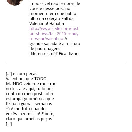
Impossível não lembrar de
você e desse post no
momento em que bati o
olho na coleção Fall da
Valentino! Hahaha
http://www.style.com/fashi
on-shows/fall-2015-ready-
to-wear/valentino
A
grande sacada é a mistura
de padronagens
diferentes, né? Fica divino!
[…] e com peças
Valentino, que TODO
MUNDO veio me mostrar
no Insta e aqui, tudo por
conta do meu post sobre
estampa geométrica que
fiz há algumas semanas
=) Acho fofo quando
vocês fazem isso! E bem,
claro que amei as peças
[…]