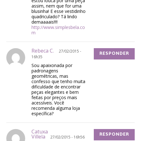
estou louca por uma peça
assim, nem que for uma
blusinha! E esse vestidinho
quadriculado? Tá lindo
demaaaais!!!!
http://www.simplesbela.co
m
Rebeca C.
27/02/2015 -
RESPONDER
16h35
Sou apaixonada por
padronagens
geométricas, mas
confesso que tenho muita
dificuldade de encontrar
peças elegantes e bem
feitas por preços mais
acessíveis. Você
recomenda alguma loja
específica?
Catuxa
RESPONDER
Villela
27/02/2015 - 16h56