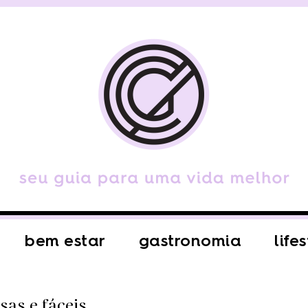
bem estar
gastronomia
life
sas e fáceis