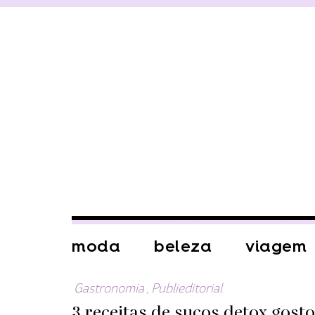
moda
beleza
viagem
Gastronomia
,
Publieditorial
3 receitas de sucos detox gosto