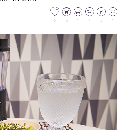
5
6
1
1
0
1