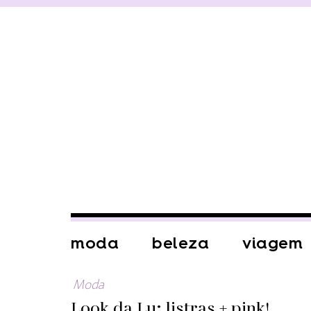
moda
beleza
viagem
Moda
Look da Lu: listras + pink!