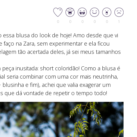
0
0
0
0
0
1
essa blusa do look de hoje! Amo desde que vi
 faço na Zara, sem experimentar e ela ficou
elagem tão acertada deles, já sei meus tamanhos
 peça inusitada: short coloridão! Como a blusa é
al seria combinar com uma cor mais neutrinha,
blusinha e fim), achei que valia exagerar um
s que dá vontade de repetir o tempo todo!