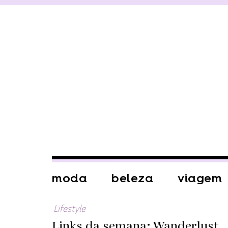
moda
beleza
viagem
Lifestyle
Links da semana: Wanderlust