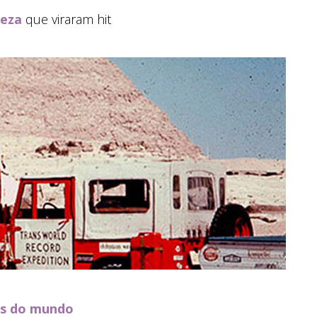
leza
que viraram hit
es do mundo