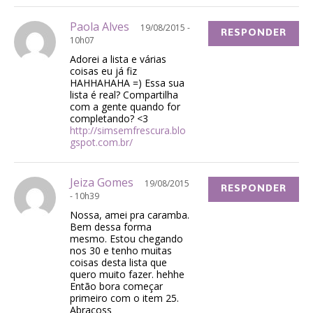
Paola Alves
19/08/2015 -
RESPONDER
10h07
Adorei a lista e várias
coisas eu já fiz
HAHHAHAHA =) Essa sua
lista é real? Compartilha
com a gente quando for
completando? <3
http://simsemfrescura.blo
gspot.com.br/
Jeiza Gomes
19/08/2015
RESPONDER
- 10h39
Nossa, amei pra caramba.
Bem dessa forma
mesmo. Estou chegando
nos 30 e tenho muitas
coisas desta lista que
quero muito fazer. hehhe
Então bora começar
primeiro com o item 25.
Abraçoss