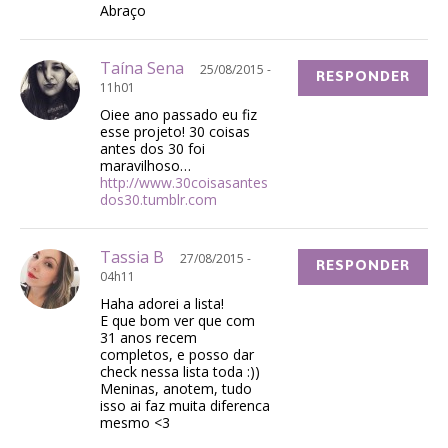
Abraço
Taína Sena
25/08/2015 -
RESPONDER
11h01
Oiee ano passado eu fiz
esse projeto! 30 coisas
antes dos 30 foi
maravilhoso…
http://www.30coisasantes
dos30.tumblr.com
Tassia B
27/08/2015 -
RESPONDER
04h11
Haha adorei a lista!
E que bom ver que com
31 anos recem
completos, e posso dar
check nessa lista toda :))
Meninas, anotem, tudo
isso ai faz muita diferenca
mesmo <3