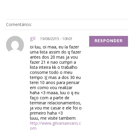
Comentários:
gil
19/08/2015 - 10h01
RESPONDER
oi luu, oi maa, eu ía fazer
uma lista assim do q fazer
antes dos 20 mas ja vou
fazer 21 e nao cumpri a
lista inteira kk o trabalho
consome todo o meu
tempo :(( mas a dos 30 eu
terei 10 anos para pensar
em como vou realizar
haha <3 maaa, luu o q eu
faço com a parte de
terminar relacionamentos,
ja vou me casar e ele foi o
primeiro haha <3
luuu, me visite tambem:
http://www.gilvaniaevans.c
om