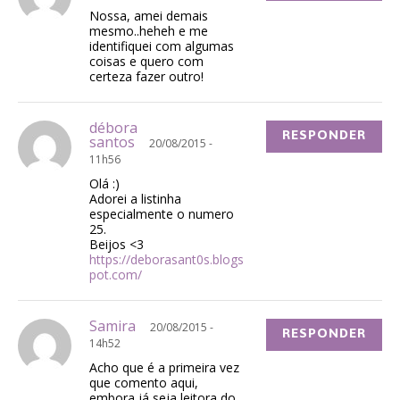
Nossa, amei demais
mesmo..heheh e me
identifiquei com algumas
coisas e quero com
certeza fazer outro!
débora
RESPONDER
santos
20/08/2015 -
11h56
Olá :)
Adorei a listinha
especialmente o numero
25.
Beijos <3
https://deborasant0s.blogs
pot.com/
Samira
20/08/2015 -
RESPONDER
14h52
Acho que é a primeira vez
que comento aqui,
embora já seja leitora do