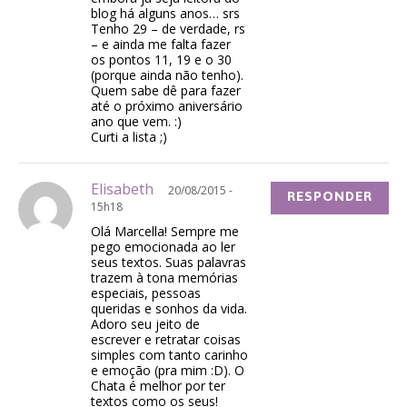
blog há alguns anos… srs
Tenho 29 – de verdade, rs
– e ainda me falta fazer
os pontos 11, 19 e o 30
(porque ainda não tenho).
Quem sabe dê para fazer
até o próximo aniversário
ano que vem. :)
Curti a lista ;)
Elisabeth
20/08/2015 -
RESPONDER
15h18
Olá Marcella! Sempre me
pego emocionada ao ler
seus textos. Suas palavras
trazem à tona memórias
especiais, pessoas
queridas e sonhos da vida.
Adoro seu jeito de
escrever e retratar coisas
simples com tanto carinho
e emoção (pra mim :D). O
Chata é melhor por ter
textos como os seus!