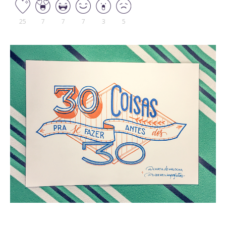
25
7
7
7
3
5