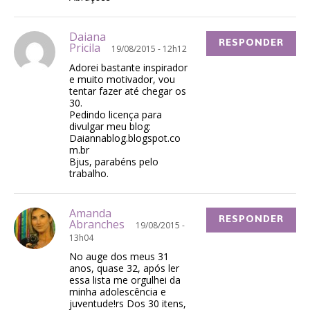
Daiana
RESPONDER
Pricila
19/08/2015 - 12h12
Adorei bastante inspirador
e muito motivador, vou
tentar fazer até chegar os
30.
Pedindo licença para
divulgar meu blog:
Daiannablog.blogspot.co
m.br
Bjus, parabéns pelo
trabalho.
Amanda
RESPONDER
Abranches
19/08/2015 -
13h04
No auge dos meus 31
anos, quase 32, após ler
essa lista me orgulhei da
minha adolescência e
juventude!rs Dos 30 itens,