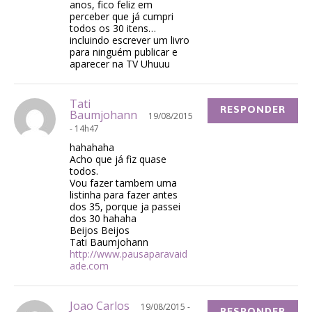
anos, fico feliz em
perceber que já cumpri
todos os 30 itens…
incluindo escrever um livro
para ninguém publicar e
aparecer na TV Uhuuu
Tati
RESPONDER
Baumjohann
19/08/2015
- 14h47
hahahaha
Acho que já fiz quase
todos.
Vou fazer tambem uma
listinha para fazer antes
dos 35, porque ja passei
dos 30 hahaha
Beijos Beijos
Tati Baumjohann
http://www.pausaparavaid
ade.com
Joao Carlos
19/08/2015 -
RESPONDER