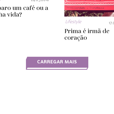
24.05.2016
paro um café ou a
ha vida?
Lifestyle
17.
Prima é irmã de
coração
CARREGAR MAIS