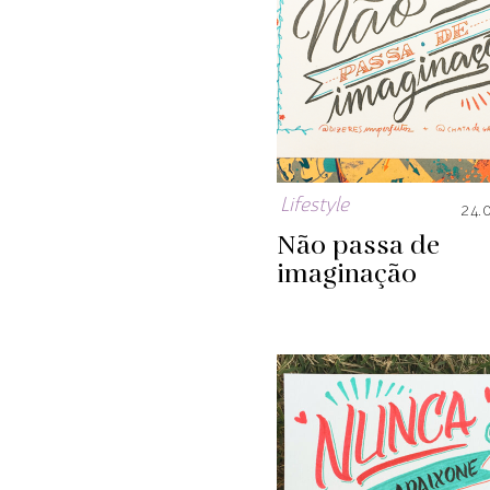
Lifestyle
24.
Não passa de
imaginação