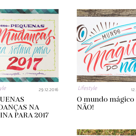
yle
Lifestyle
29.12.2016
12
QUENAS
O mundo mágico
DANÇAS NA
NÃO!
INA PARA 2017