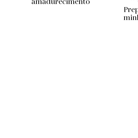
amadurecimento
Pre
min