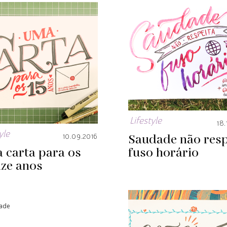
Lifestyle
18.
yle
Saudade não resp
10.09.2016
 carta para os
fuso horário
nze anos
dade