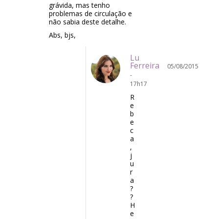
grávida, mas tenho
problemas de circulação e
não sabia deste detalhe.
Abs, bjs,
Lu
Ferreira
05/08/2015
-
17h17
R
e
b
e
c
a
,
j
u
r
a
?
?
H
e