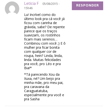
Letícia F
05/08/2015 -
RESPONDER
15h46
Lu! Incrível como do
último look pra cá você já
ficou com carinha de
grávida, sabe? De repente
parece que os traços
suavizam, os rostinhos
ficam mais serenos…
Combinou com você ;) E ô
mulher pra ficar bonita
com qualquer cor de
roupa, hein? Linda, linda,
linda. Muitas felicidades
pra você, pro Léo e pra
Bia!*
*Tá parecendo Xou da
Xuxa, né? Um beijo pra
minha mãe, pro meu pai,
pra caravana da
Caraguatatuba,
especialmente pra você e
pra Sasha