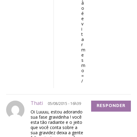
ã
o
é
e
v
i
t
a
r
m
e
s
m
o
=
/
Thati
05/08/2015 - 16h39
RESPONDER
Oi Luuuu, estou adorando
sua fase gravidinha ! você
esta tão radiante e o jeito
que você conta sobre a
sua gravidez deixa a gente