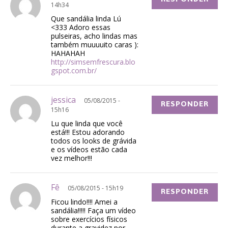
14h34
Que sandália linda Lú
<333 Adoro essas
pulseiras, acho lindas mas
também muuuuito caras ):
HAHAHAH
http://simsemfrescura.blo
gspot.com.br/
jessica
05/08/2015 -
RESPONDER
15h16
Lu que linda que você
está!!! Estou adorando
todos os looks de grávida
e os vídeos estão cada
vez melhor!!!
Fê
05/08/2015 - 15h19
RESPONDER
Ficou lindo!!!! Amei a
sandália!!!!! Faça um vídeo
sobre exercícios físicos
durante a gravidez,por