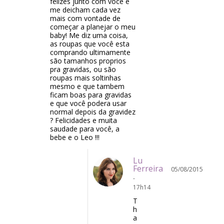
felizes junto com você e
me deicham cada vez
mais com vontade de
começar a planejar o meu
baby! Me diz uma coisa,
as roupas que você esta
comprando ultimamente
são tamanhos proprios
pra gravidas, ou são
roupas mais soltinhas
mesmo e que tambem
ficam boas para gravidas
e que você podera usar
normal depois da gravidez
? Felicidades e muita
saudade para você, a
bebe e o Leo !!!
Lu
Ferreira
05/08/2015
-
17h14
T
h
a