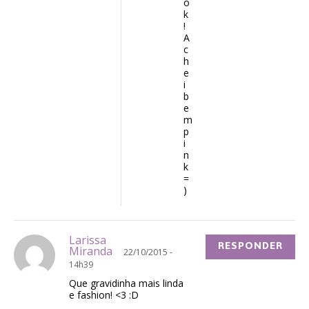
o
k
!
A
c
h
e
i
b
e
m
p
i
n
k
=
)
Larissa
RESPONDER
Miranda
22/10/2015 -
14h39
Que gravidinha mais linda
e fashion! <3 :D