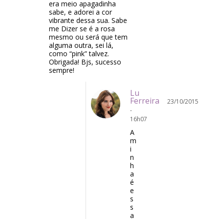
era meio apagadinha
sabe, e adorei a cor
vibrante dessa sua. Sabe
me Dizer se é a rosa
mesmo ou será que tem
alguma outra, sei lá,
como “pink” talvez.
Obrigada! Bjs, sucesso
sempre!
Lu
Ferreira
23/10/2015
-
16h07
A
m
i
n
h
a
é
e
s
s
a