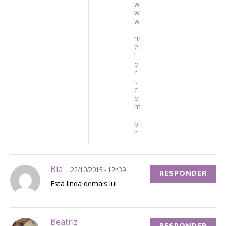
w
w
w
.
m
e
l
o
r
i.
c
o
m
.
b
r
Bia
22/10/2015 - 12h39
RESPONDER
Está linda demais lu!
Beatriz