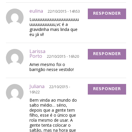
eulina
22/10/2015 - 14h53
RESPONDER
Luuuuuuuuuuuuuuuuuuuu
uuuuuuuuuuu,vc é a
gravidinha mais linda que
eu já ví!
Larissa
RESPONDER
Porto
22/10/2015 - 16h20
Amei mesmo foi o
barrigão nesse vestido!
Juliana
22/10/2015 -
RESPONDER
16h22
Bem vinda ao mundo do
salto médio… sério,
depois que a gente tem
filho, esse é o único que
rola mesmo de usar. A
gente tenta colocar o
saltão, mas na hora que