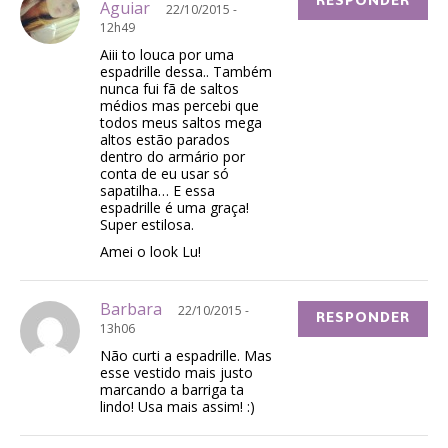
RESPONDER
Aguiar
22/10/2015 -
12h49
Aiii to louca por uma
espadrille dessa.. Também
nunca fui fã de saltos
médios mas percebi que
todos meus saltos mega
altos estão parados
dentro do armário por
conta de eu usar só
sapatilha… E essa
espadrille é uma graça!
Super estilosa.
Amei o look Lu!
Barbara
22/10/2015 -
RESPONDER
13h06
Não curti a espadrille. Mas
esse vestido mais justo
marcando a barriga ta
lindo! Usa mais assim! :)