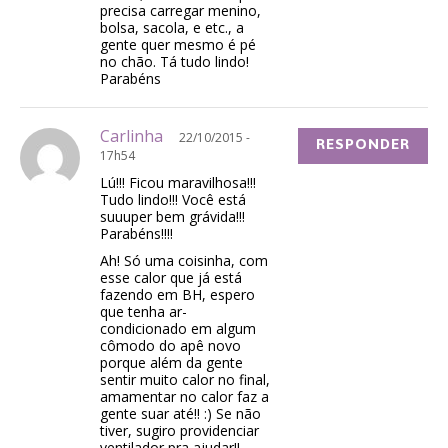
precisa carregar menino,
bolsa, sacola, e etc., a
gente quer mesmo é pé
no chão. Tá tudo lindo!
Parabéns
Carlinha
22/10/2015 -
RESPONDER
17h54
Lú!!! Ficou maravilhosa!!!
Tudo lindo!!! Você está
suuuper bem grávida!!!
Parabéns!!!!
Ah! Só uma coisinha, com
esse calor que já está
fazendo em BH, espero
que tenha ar-
condicionado em algum
cômodo do apê novo
porque além da gente
sentir muito calor no final,
amamentar no calor faz a
gente suar até!! :) Se não
tiver, sugiro providenciar
ventilador pra ajudar!!