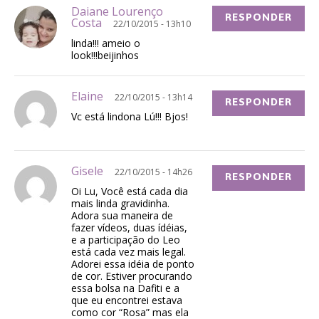
Daiane Lourenço
RESPONDER
Costa
22/10/2015 - 13h10
linda!!! ameio o
look!!!beijinhos
Elaine
22/10/2015 - 13h14
RESPONDER
Vc está lindona Lú!!! Bjos!
Gisele
22/10/2015 - 14h26
RESPONDER
Oi Lu, Você está cada dia
mais linda gravidinha.
Adora sua maneira de
fazer vídeos, duas ídéias,
e a participação do Leo
está cada vez mais legal.
Adorei essa idéia de ponto
de cor. Estiver procurando
essa bolsa na Dafiti e a
que eu encontrei estava
como cor “Rosa” mas ela