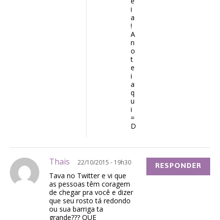
e
i
a
!
A
n
o
t
e
i
a
q
u
i
=
D
Thais
22/10/2015 - 19h30
RESPONDER
Tava no Twitter e vi que
as pessoas têm coragem
de chegar pra você e dizer
que seu rosto tá redondo
ou sua barriga ta
grande??? QUE