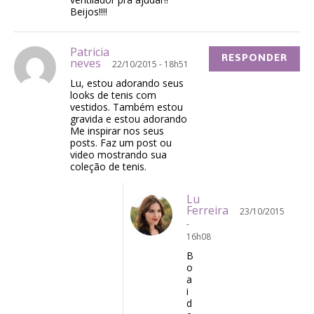
Beijos!!!!
Patricia
RESPONDER
neves
22/10/2015 - 18h51
Lu, estou adorando seus
looks de tenis com
vestidos. Também estou
gravida e estou adorando
Me inspirar nos seus
posts. Faz um post ou
video mostrando sua
coleção de tenis.
Lu
Ferreira
23/10/2015
-
16h08
B
o
a
i
d