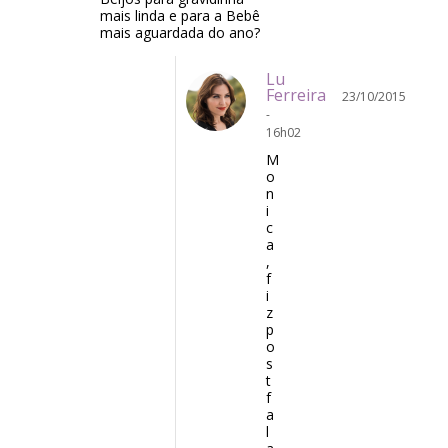
mais linda e para a Bebê
mais aguardada do ano?
Lu
Ferreira
23/10/2015
-
16h02
M
o
n
i
c
a
,
f
i
z
p
o
s
t
f
a
l