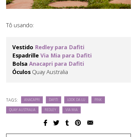
Tô usando:
Vestido
Redley para Dafiti
Espadrille
Via Mia para Dafiti
Bolsa
Anacapri para Dafiti
Óculos
Quay Australia
TAGS:
ANACAPRI
DAFITI
LOOK DA LU
PINK
QUAY AUSTRALIA
REDLEY
VIA MIA