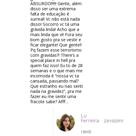
ABSURDO!!!!!! Gente, além
disso ser uma extrema
falta de educação é
surreal! Vc não está nada
disso! Socorro vc tá uma
grávida linda! Acho que a
mais linda que vi! Fora seu
bom gosto pra se vestir e
ficar elegante! Que gente!!
Pq fazem esse terrorismo
com gravidas?! There’s a
special place in hell pra
quem faz isso! Eu to de 28
semanas e o que mais me
incomoda é “nossa vc ta
cansada, passando mal?
Que estranho eu nao senti
nada na gravidez”, pra me
fazer eu me sentir uma
fracote sabe? Afff…
Lu
Ferreira
23/10/2015
-
18h05