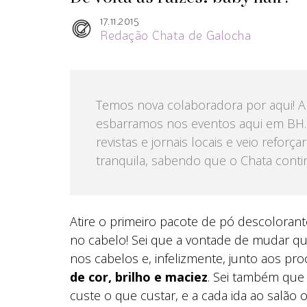
17.11.2015
Redação Chata de Galocha
Temos nova colaboradora por aqui! A I
esbarramos nos eventos aqui em BH. 
revistas e jornais locais e veio refor
tranquila, sabendo que o Chata cont
Atire o primeiro pacote de pó descolora
no cabelo! Sei que a vontade de mudar
nos cabelos e, infelizmente, junto aos p
de cor, brilho e maciez
. Sei também que
custe o que custar, e a cada ida ao salão