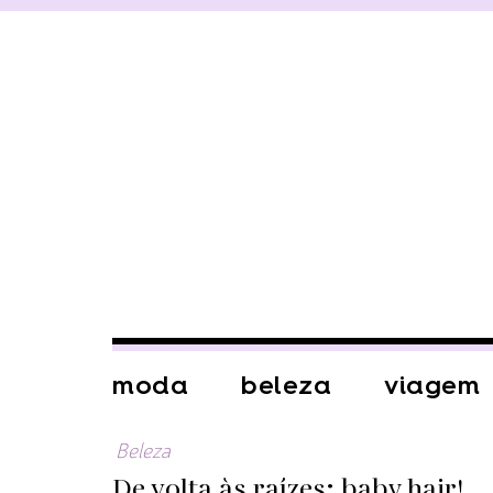
moda
beleza
viagem
Beleza
De volta às raízes: baby hair!