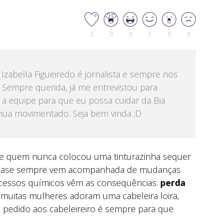
2
0
0
1
0
0
zabella Figueiredo é jornalista e sempre nos
Sempre querida, já me entrevistou para
çar a equipe para que eu possa cuidar da Bia
inua movimentado. Seja bem vinda ;D
nte quem nunca colocou uma tinturazinha sequer
 quase sempre vem acompanhada de mudanças
rocessos químicos vêm as consequências:
perda
 muitas mulheres adoram uma cabeleira loira,
 o pedido aos cabeleireiro é sempre para que