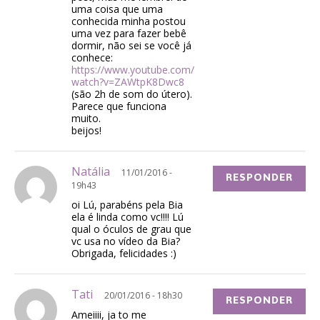
uma coisa que uma
conhecida minha postou
uma vez para fazer bebê
dormir, não sei se você já
conhece:
https://www.youtube.com/
watch?v=ZAWtpK8Dwc8
(são 2h de som do útero).
Parece que funciona
muito.
beijos!
Natália
11/01/2016 -
RESPONDER
19h43
oi Lú, parabéns pela Bia
ela é linda como vc!!!! Lú
qual o óculos de grau que
vc usa no vídeo da Bia?
Obrigada, felicidades :)
Tati
20/01/2016 - 18h30
RESPONDER
Ameiiii, ja to me