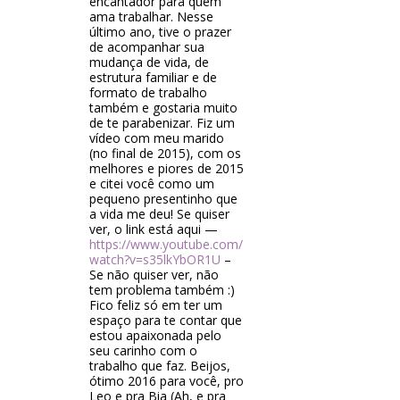
encantador para quem
ama trabalhar. Nesse
último ano, tive o prazer
de acompanhar sua
mudança de vida, de
estrutura familiar e de
formato de trabalho
também e gostaria muito
de te parabenizar. Fiz um
vídeo com meu marido
(no final de 2015), com os
melhores e piores de 2015
e citei você como um
pequeno presentinho que
a vida me deu! Se quiser
ver, o link está aqui —
https://www.youtube.com/
watch?v=s35lkYbOR1U
–
Se não quiser ver, não
tem problema também :)
Fico feliz só em ter um
espaço para te contar que
estou apaixonada pelo
seu carinho com o
trabalho que faz. Beijos,
ótimo 2016 para você, pro
Leo e pra Bia (Ah, e pra