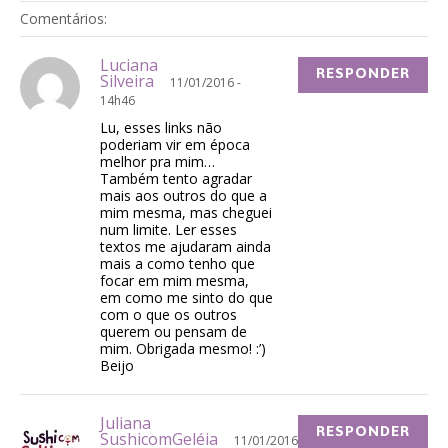
Comentários:
Luciana
RESPONDER
Silveira
11/01/2016 -
14h46
Lu, esses links não
poderiam vir em época
melhor pra mim…
Também tento agradar
mais aos outros do que a
mim mesma, mas cheguei
num limite. Ler esses
textos me ajudaram ainda
mais a como tenho que
focar em mim mesma,
em como me sinto do que
com o que os outros
querem ou pensam de
mim. Obrigada mesmo! :’)
Beijo
Juliana
RESPONDER
SushicomGeléia
11/01/2016