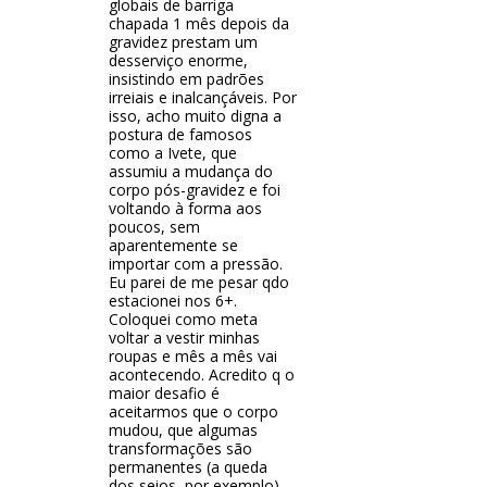
globais de barriga
chapada 1 mês depois da
gravidez prestam um
desserviço enorme,
insistindo em padrões
irreiais e inalcançáveis. Por
isso, acho muito digna a
postura de famosos
como a Ivete, que
assumiu a mudança do
corpo pós-gravidez e foi
voltando à forma aos
poucos, sem
aparentemente se
importar com a pressão.
Eu parei de me pesar qdo
estacionei nos 6+.
Coloquei como meta
voltar a vestir minhas
roupas e mês a mês vai
acontecendo. Acredito q o
maior desafio é
aceitarmos que o corpo
mudou, que algumas
transformações são
permanentes (a queda
dos seios, por exemplo),