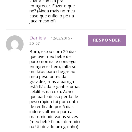
suar a camisa pra
emagrecer. Fazer o que
né? (Ainda mais no meu
caso que enfiei o pé na
jaca mesmo!)
Daniela
12/03/2016 -
RESPONDER
20h57
Bom, estou com 20 dias
que tive meu bebê de
parto normal e consegui
emagrecer bem, falta só
um kilos para chegar ao
meu peso antes da
gravidez, mas a barriga
está flácida e ganhei umas
celulites na coxa. Acho
que parte dessa perda de
peso rápida foi por conta
de ter ficado por 6 dias
indo e voltando para a
maternidade várias vezes
(meu bebê ficou internado
na Uti devido um galinho).