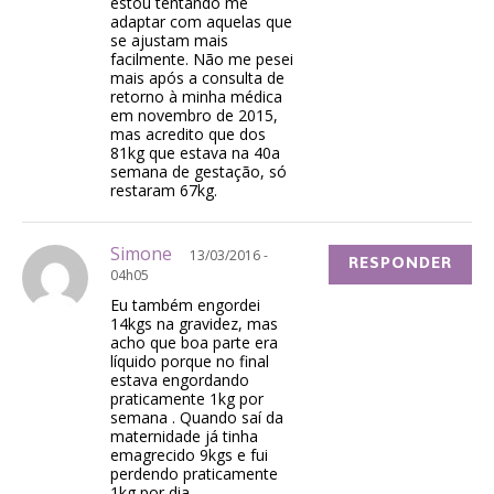
estou tentando me
adaptar com aquelas que
se ajustam mais
facilmente. Não me pesei
mais após a consulta de
retorno à minha médica
em novembro de 2015,
mas acredito que dos
81kg que estava na 40a
semana de gestação, só
restaram 67kg.
Simone
13/03/2016 -
RESPONDER
04h05
Eu também engordei
14kgs na gravidez, mas
acho que boa parte era
líquido porque no final
estava engordando
praticamente 1kg por
semana . Quando saí da
maternidade já tinha
emagrecido 9kgs e fui
perdendo praticamente
1kg por dia.