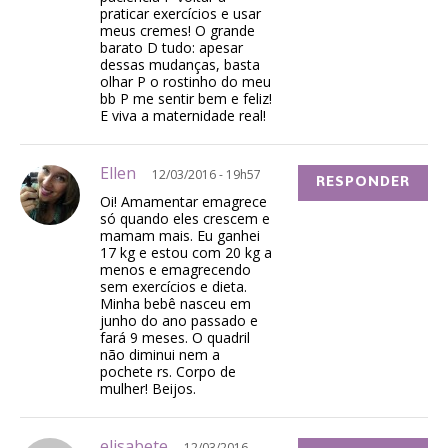
praticar exercícios e usar
meus cremes! O grande
barato D tudo: apesar
dessas mudanças, basta
olhar P o rostinho do meu
bb P me sentir bem e feliz!
E viva a maternidade real!
Ellen
12/03/2016 - 19h57
RESPONDER
Oi! Amamentar emagrece
só quando eles crescem e
mamam mais. Eu ganhei
17 kg e estou com 20 kg a
menos e emagrecendo
sem exercícios e dieta.
Minha bebê nasceu em
junho do ano passado e
fará 9 meses. O quadril
não diminui nem a
pochete rs. Corpo de
mulher! Beijos.
elisabete
12/03/2016 -