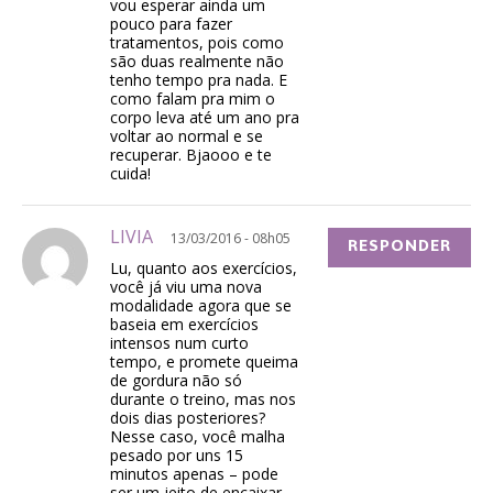
vou esperar ainda um
pouco para fazer
tratamentos, pois como
são duas realmente não
tenho tempo pra nada. E
como falam pra mim o
corpo leva até um ano pra
voltar ao normal e se
recuperar. Bjaooo e te
cuida!
LIVIA
13/03/2016 - 08h05
RESPONDER
Lu, quanto aos exercícios,
você já viu uma nova
modalidade agora que se
baseia em exercícios
intensos num curto
tempo, e promete queima
de gordura não só
durante o treino, mas nos
dois dias posteriores?
Nesse caso, você malha
pesado por uns 15
minutos apenas – pode
ser um jeito de encaixar