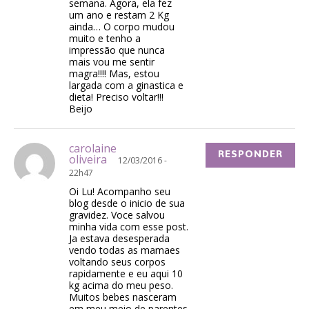
semana. Agora, ela fez
um ano e restam 2 Kg
ainda… O corpo mudou
muito e tenho a
impressão que nunca
mais vou me sentir
magra!!!! Mas, estou
largada com a ginastica e
dieta! Preciso voltar!!!
Beijo
carolaine
RESPONDER
oliveira
12/03/2016 -
22h47
Oi Lu! Acompanho seu
blog desde o inicio de sua
gravidez. Voce salvou
minha vida com esse post.
Ja estava desesperada
vendo todas as mamaes
voltando seus corpos
rapidamente e eu aqui 10
kg acima do meu peso.
Muitos bebes nasceram
em meu meio de parentes