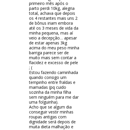
primeiro mês após o
parto perdi 10kg, alegria
total, achava que depois
os 4 restantes mais uns 2
de bônus iriam embora
até os 3 meses de vida da
minha pequena, mas aí
veio a decepção… apesar
de estar apenas 3kg
acima do meu peso minha
barriga parece ser de
muito mais sem contar a
flacidez e excesso de pele
; (
Estou fazendo caminhada
quando consigo um
tempinho entre fraldas e
mamadas (pq cuido
sozinha da minha filha
sem ninguém para me dar
uma folguinha).
Acho que se algum dia
conseguir vestir minhas
roupas antigas com
dignidade será depois de
muita dieta malhação e