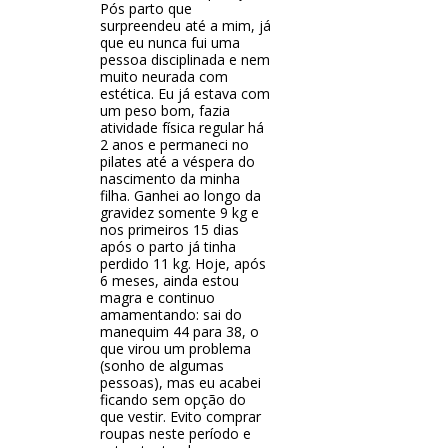
Pós parto que
surpreendeu até a mim, já
que eu nunca fui uma
pessoa disciplinada e nem
muito neurada com
estética. Eu já estava com
um peso bom, fazia
atividade física regular há
2 anos e permaneci no
pilates até a véspera do
nascimento da minha
filha. Ganhei ao longo da
gravidez somente 9 kg e
nos primeiros 15 dias
após o parto já tinha
perdido 11 kg. Hoje, após
6 meses, ainda estou
magra e continuo
amamentando: sai do
manequim 44 para 38, o
que virou um problema
(sonho de algumas
pessoas), mas eu acabei
ficando sem opção do
que vestir. Evito comprar
roupas neste período e