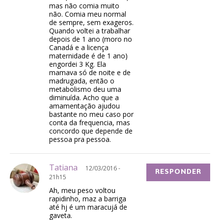
mas não comia muito
não. Comia meu normal
de sempre, sem exageros.
Quando voltei a trabalhar
depois de 1 ano (moro no
Canadá e a licença
maternidade é de 1 ano)
engordei 3 Kg. Ela
mamava só de noite e de
madrugada, então o
metabolismo deu uma
diminuída. Acho que a
amamentação ajudou
bastante no meu caso por
conta da frequencia, mas
concordo que depende de
pessoa pra pessoa.
Tatiana
12/03/2016 -
RESPONDER
21h15
Ah, meu peso voltou
rapidinho, maz a barriga
até hj é um maracujá de
gaveta.