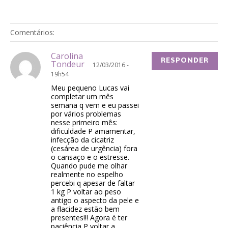
Comentários:
Carolina
RESPONDER
Tondeur
12/03/2016 -
19h54
Meu pequeno Lucas vai
completar um mês
semana q vem e eu passei
por vários problemas
nesse primeiro mês:
dificuldade P amamentar,
infecção da cicatriz
(cesárea de urgência) fora
o cansaço e o estresse.
Quando pude me olhar
realmente no espelho
percebi q apesar de faltar
1 kg P voltar ao peso
antigo o aspecto da pele e
a flacidez estão bem
presentes!!! Agora é ter
paciência P voltar a