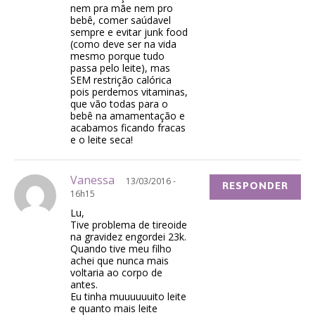
nem pra mãe nem pro
bebê, comer saúdavel
sempre e evitar junk food
(como deve ser na vida
mesmo porque tudo
passa pelo leite), mas
SEM restrição calórica
pois perdemos vitaminas,
que vão todas para o
bebê na amamentação e
acabamos ficando fracas
e o leite seca!
Vanessa
13/03/2016 -
RESPONDER
16h15
Lu,
Tive problema de tireoide
na gravidez engordei 23k.
Quando tive meu filho
achei que nunca mais
voltaria ao corpo de
antes.
Eu tinha muuuuuuito leite
e quanto mais leite