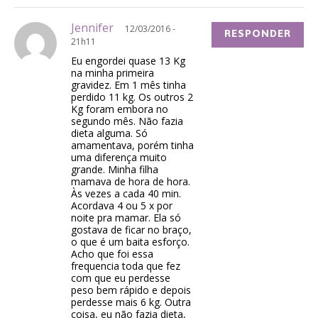
Jennifer
12/03/2016 -
RESPONDER
21h11
Eu engordei quase 13 Kg
na minha primeira
gravidez. Em 1 mês tinha
perdido 11 kg. Os outros 2
Kg foram embora no
segundo mês. Não fazia
dieta alguma. Só
amamentava, porém tinha
uma diferença muito
grande. Minha filha
mamava de hora de hora.
Às vezes a cada 40 min.
Acordava 4 ou 5 x por
noite pra mamar. Ela só
gostava de ficar no braço,
o que é um baita esforço.
Acho que foi essa
frequencia toda que fez
com que eu perdesse
peso bem rápido e depois
perdesse mais 6 kg. Outra
coisa, eu não fazia dieta,