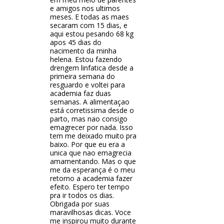
e amigos nos ultimos
meses. E todas as maes
secaram com 15 dias, e
aqui estou pesando 68 kg
apos 45 dias do
nacimento da minha
helena. Estou fazendo
drengem linfatica desde a
primeira semana do
resguardo e voltei para
academia faz duas
semanas. A alimentaçao
está corretissima desde o
parto, mas nao consigo
emagrecer por nada. Isso
tem me deixado muito pra
baixo. Por que eu era a
unica que nao emagrecia
amamentando. Mas o que
me da esperança é o meu
retorno a academia fazer
efeito. Espero ter tempo
pra ir todos os dias.
Obrigada por suas
maravilhosas dicas. Voce
me inspirou muito durante