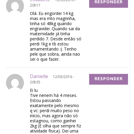
RESPONDER
20h17
Olá. Eu engordei 14 kg
mas era mto magrinha,
tinha só 48kg quando
engravidei. Quando sai da
maternidade já tinha
perdido 7. Desde então só
perdi 1kg e tb estou
amamentando :(. Tenho
pele que sobra, ainda nao
sei o que fazer.
Danielle
12/03/2016 -
RESPONDER
20h35
Ei lu
Tive nenem há 4 meses.
Estou passando
exatamente pelo mesmo
q vc: perdi muito peso no
início, mas agora não só
estagnou, como ganhei
2kg (E olha que sempre fiz
atividade física). Dei uma