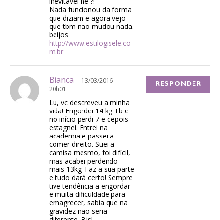
inevitável né ?!
Nada funcionou da forma
que diziam e agora vejo
que tbm nao mudou nada.
beijos
http://www.estilogisele.co
m.br
Bianca
13/03/2016 -
RESPONDER
20h01
Lu, vc descreveu a minha
vida! Engordei 14 kg Tb e
no início perdi 7 e depois
estagnei. Entrei na
academia e passei a
comer direito. Suei a
camisa mesmo, foi difícil,
mas acabei perdendo
mais 13kg. Faz a sua parte
e tudo dará certo! Sempre
tive tendência a engordar
e muita dificuldade para
emagrecer, sabia que na
gravidez não seria
diferente. Bjs!