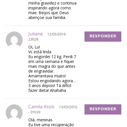
minha gravidez e continua
inspirando agora como
mae. Beijos que Deus
abençoe sua familia.
Juliane
12/03/2016 -
RESPONDER
23h28
Oi, Lu!
Vc está linda
Eu engordei 12 kg. Perdi 7
em uma semana e fiquei
mais magra do que antes
de engravidar.
Amamentava muito!
Estou engodando agora…
3 anos depois! Tá difícil
fazer dieta! Ahahaha
Camila Assis
13/03/2016
RESPONDER
- 01h39
Olá, meninas
Eu tive uma recuperação