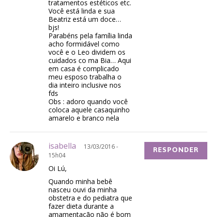
tratamentos estéticos etc.
Você está linda e sua
Beatriz está um doce…
bjs!
Parabéns pela família linda
acho formidável como
você e o Leo dividem os
cuidados co ma Bia… Aqui
em casa é complicado
meu esposo trabalha o
dia inteiro inclusive nos
fds
Obs : adoro quando você
coloca aquele casaquinho
amarelo e branco nela
isabella
13/03/2016 -
RESPONDER
15h04
Oi Lú,
Quando minha bebê
nasceu ouvi da minha
obstetra e do pediatra que
fazer dieta durante a
amamentação não é bom