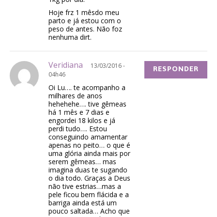
Hoje frz 1 mêsdo meu
parto e já estou com o
peso de antes. Não foz
nenhuma dirt.
Veridiana
13/03/2016 -
RESPONDER
04h46
Oi Lu…. te acompanho a
milhares de anos
hehehehe…. tive gêmeas
há 1 mês e 7 dias e
engordei 18 kilos e já
perdi tudo…. Estou
conseguindo amamentar
apenas no peito… o que é
uma glória ainda mais por
serem gêmeas… mas
imagina duas te sugando
o dia todo. Graças a Deus
não tive estrias…mas a
pele ficou bem flácida e a
barriga ainda está um
pouco saltada… Acho que