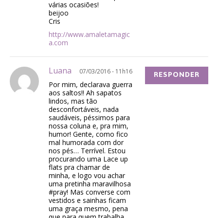
várias ocasiões!
beijoo
Cris
http://www.amaletamagic
a.com
Luana
07/03/2016 - 11h16
RESPONDER
Por mim, declarava guerra
aos saltos!! Ah sapatos
lindos, mas tão
desconfortáveis, nada
saudáveis, péssimos para
nossa coluna e, pra mim,
humor! Gente, como fico
mal humorada com dor
nos pés… Terrível. Estou
procurando uma Lace up
flats pra chamar de
minha, e logo vou achar
uma pretinha maravilhosa
#pray! Mas converse com
vestidos e sainhas ficam
uma graça mesmo, pena
que para quem trabalha