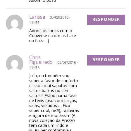
Adorei o post!
Larissa
05/03/2016 -
RESPONDER
11h55
Adorei os looks com o
Converse e com as Lace
up flats. =)
Chris
RESPONDER
Figueiredo
05/03/2016 -
11h58
Julia, eu também sou
super a favor de conforto
e isso inclui sapatos com
saltos baixos ou sem
saltos!!! Estou numa fase
de tênis (uso com calças,
saias, vestidos … Fica
super cool, né?!), rasteiras
e agora de mocassim (A
nova coleção da Arezzo
tem cada um lindo e
suuuuper confortáveis,