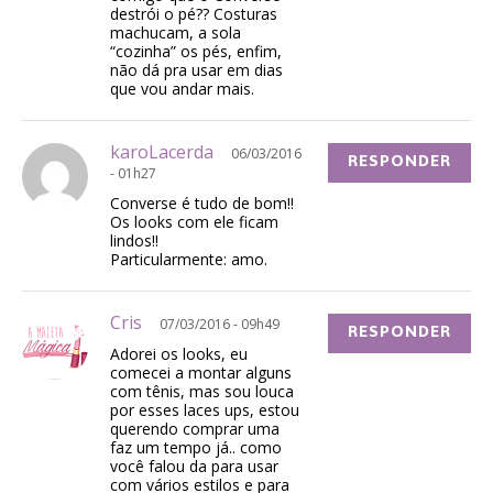
destrói o pé?? Costuras
machucam, a sola
“cozinha” os pés, enfim,
não dá pra usar em dias
que vou andar mais.
karoLacerda
06/03/2016
RESPONDER
- 01h27
Converse é tudo de bom!!
Os looks com ele ficam
lindos!!
Particularmente: amo.
Cris
07/03/2016 - 09h49
RESPONDER
Adorei os looks, eu
comecei a montar alguns
com tênis, mas sou louca
por esses laces ups, estou
querendo comprar uma
faz um tempo já.. como
você falou da para usar
com vários estilos e para