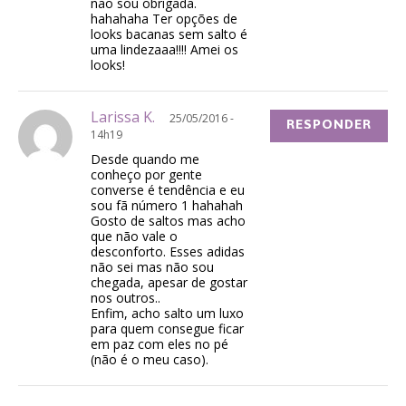
não sou obrigada.
hahahaha Ter opções de
looks bacanas sem salto é
uma lindezaaa!!!! Amei os
looks!
Larissa K.
25/05/2016 -
RESPONDER
14h19
Desde quando me
conheço por gente
converse é tendência e eu
sou fã número 1 hahahah
Gosto de saltos mas acho
que não vale o
desconforto. Esses adidas
não sei mas não sou
chegada, apesar de gostar
nos outros..
Enfim, acho salto um luxo
para quem consegue ficar
em paz com eles no pé
(não é o meu caso).