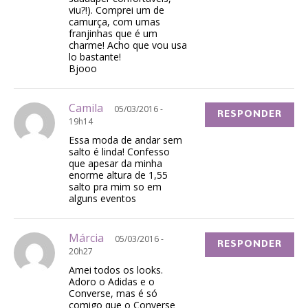
viu?!). Comprei um de
camurça, com umas
franjinhas que é um
charme! Acho que vou usa
lo bastante!
Bjooo
Camila
05/03/2016 -
RESPONDER
19h14
Essa moda de andar sem
salto é linda! Confesso
que apesar da minha
enorme altura de 1,55
salto pra mim so em
alguns eventos
Márcia
05/03/2016 -
RESPONDER
20h27
Amei todos os looks.
Adoro o Adidas e o
Converse, mas é só
comigo que o Converse