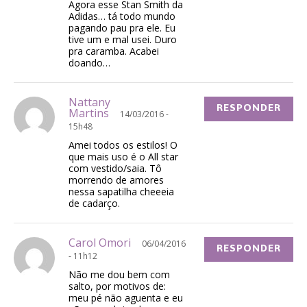
Agora esse Stan Smith da
Adidas… tá todo mundo
pagando pau pra ele. Eu
tive um e mal usei. Duro
pra caramba. Acabei
doando…
Nattany
RESPONDER
Martins
14/03/2016 -
15h48
Amei todos os estilos! O
que mais uso é o All star
com vestido/saia. Tô
morrendo de amores
nessa sapatilha cheeeia
de cadarço.
Carol Omori
06/04/2016
RESPONDER
- 11h12
Não me dou bem com
salto, por motivos de:
meu pé não aguenta e eu