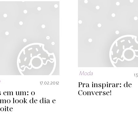
Moda
13
a
Pra inspirar: de
17.02.2012
s em um: o
Converse!
mo look de dia e
oite