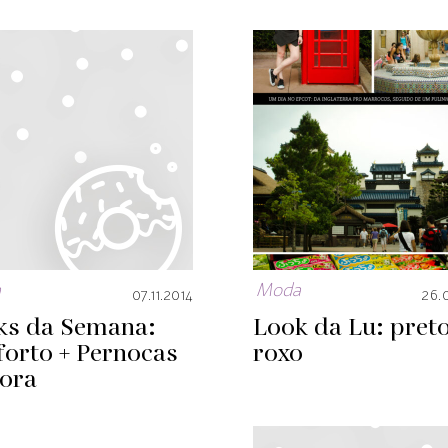
a
Moda
07.11.2014
26.
ks da Semana:
Look da Lu: preto
forto + Pernocas
roxo
Fora