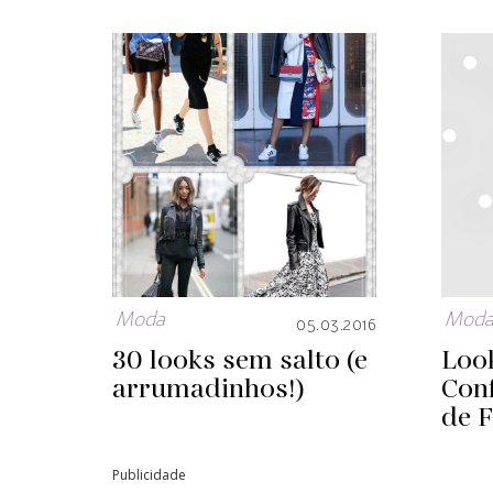
Moda
Mod
05.03.2016
30 looks sem salto (e
Loo
arrumadinhos!)
Con
de 
Publicidade