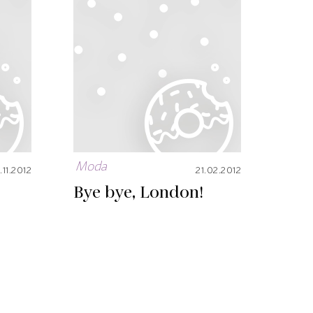
Moda
.11.2012
21.02.2012
Bye bye, London!