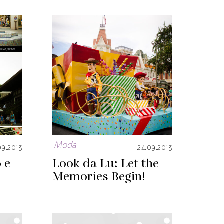
Moda
09.2013
24.09.2013
 e
Look da Lu: Let the
Memories Begin!