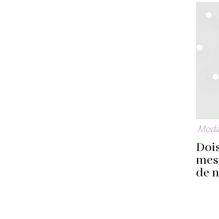
Mod
Doi
mes
de n