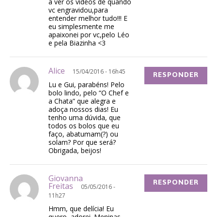
a ver os vídeos de quando
vc engravidou,para
entender melhor tudo!!! E
eu simplesmente me
apaixonei por vc,pelo Léo
e pela Biazinha <3
Alice
15/04/2016 - 16h45
RESPONDER
Lu e Gui, parabéns! Pelo
bolo lindo, pelo “O Chef e
a Chata” que alegra e
adoça nossos dias! Eu
tenho uma dúvida, que
todos os bolos que eu
faço, abatumam(?) ou
solam? Por que será?
Obrigada, beijos!
Giovanna
RESPONDER
Freitas
05/05/2016 -
11h27
Hmm, que delícia! Eu
quero, adorei. Meninas,