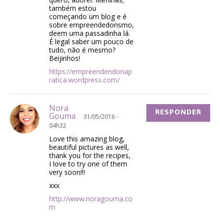
também estou
começando um blog e é
sobre empreendedorismo,
deem uma passadinha lá.
É legal saber um pouco de
tudo, não é mesmo?
Beijinhos!
https://empreendendonap
ratica.wordpress.com/
Nora
RESPONDER
Gouma
31/05/2016 -
04h32
Love this amazing blog,
beautiful pictures as well,
thank you for the recipes,
I love to try one of them
very soon!!!
xxx
http://www.noragouma.co
m