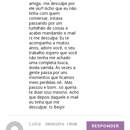
amiga.. me desculpe por
ele viu?! Acho que eu não
tinha com quem
conversar, estava
passando por um
turbilhão de coisas e
acabei mandando e-mail
rs me desculpa. Eu te
acompanho a muitos
anos, adoro você, o seu
trabalho espero que você
não tenha me achado
uma completa louca,
doida varrida. Ás vezes a
gente passa por uns
momentos que ficamos
meio perdidas né.. Mas
passou e bom.. só queria
te dizer isso mesmo. Acho
que depois daquele e-mail
eu tinha que me
desculpar. rs Beijo!
Luiza
04/03/2016 - 13h08
RESPONDER