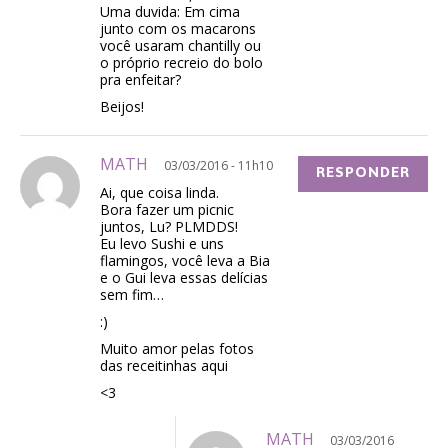
Uma duvida: Em cima
junto com os macarons
você usaram chantilly ou
o próprio recreio do bolo
pra enfeitar?
Beijos!
MATH
03/03/2016 - 11h10
RESPONDER
Ai, que coisa linda.
Bora fazer um picnic
juntos, Lu? PLMDDS!
Eu levo Sushi e uns
flamingos, você leva a Bia
e o Gui leva essas delícias
sem fim…
:)
Muito amor pelas fotos
das receitinhas aqui
<3
MATH
03/03/2016