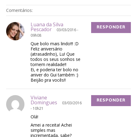
Comentários:
Luana da Silva
RESPONDER
Pescador
03/03/2016 -
09h08
Que bolo mais lindo!!! :D
Feliz aniversário
(atrasadinho), Lu! Que
todos os seus sonhos se
tornem realidade!!
Ei, e poderia ter bolo no
aniver do Gui também :)
Beijão pra vocês!!
Viviane
RESPONDER
Domingues
03/03/2016
- 10h21
Olá!
Amei a receita! Achei
simples mas
incrementada, sabe?