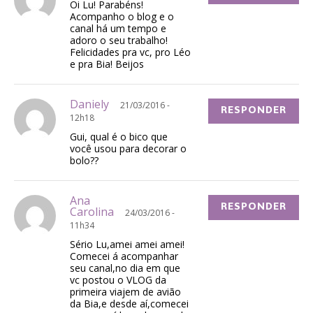
Oi Lu! Parabéns!
Acompanho o blog e o
canal há um tempo e
adoro o seu trabalho!
Felicidades pra vc, pro Léo
e pra Bia! Beijos
Daniely
21/03/2016 -
RESPONDER
12h18
Gui, qual é o bico que
você usou para decorar o
bolo??
Ana
RESPONDER
Carolina
24/03/2016 -
11h34
Sério Lu,amei amei amei!
Comecei á acompanhar
seu canal,no dia em que
vc postou o VLOG da
primeira viajem de avião
da Bia,e desde aí,comecei