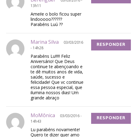
03/03/2016 -
13h11
Amei!e o bolo ficou super
lindooooo??????
Parabéns Luú ??
Marina Silva
03/03/2016
RESPONDER
- 14h28
Parabéns Lu!!!!! Feliz
Aniversário! Que Deus
continue te abençoando e
te dê muitos anos de vida,
saúde, sucesso e
felicidade! Que vc continue
essa pessoa especial, que
ilumina nossos dias! Um
grande abraço
MoMônica
03/03/2016 -
RESPONDER
14h43
Lu parabéns novamente!
Quero te dizer quer amo