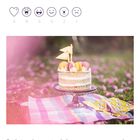
6
8
0
0
2
1